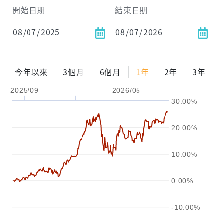
開始日期
結束日期
每月Pay出方式
依金額
依比例
今年以來
3個月
6個月
1年
2年
3年
2025/09
2026/05
0%
年化自由Pay率
15%
30.00%
試算區間
20.00%
1年
2年
3年
10.00%
試算
0.00%
-10.00%