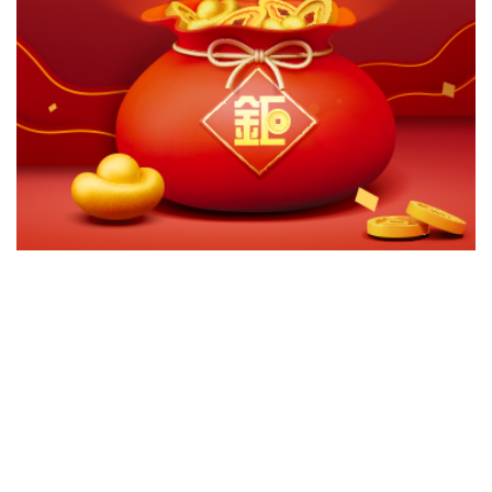
切換級別
ｘ
摩根士丹利新一代新興市場基金A