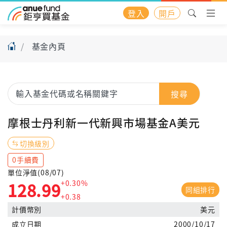
登入
開戶
基金內頁
搜尋
摩根士丹利新一代新興市場基金A美元
切換級別
0手續費
單位淨值(08/07)
+0.30%
128.99
同組排行
+0.38
計價幣別
美元
成立日期
2000/10/17