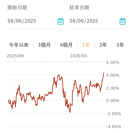
開始日期
結束日期
每月Pay出方式
依金額
依比例
今年以來
3個月
6個月
1年
2年
3年
2025/09
2026/05
0%
年化自由Pay率
15%
6.00%
試算區間
4.00%
1年
2年
3年
2.00%
試算
0.00%
-2.00%
-4.00%