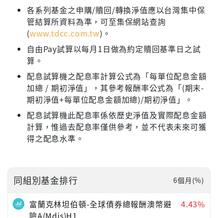
各系列基金之申購/贖回/轉換淨值應以台灣集中保
管結算所資料為準，可至集保網站查詢
(
www.tdcc.com.tw
)。
自由Pay試算以每月1日做為約定贖回基準日之試
算。
配息試算機之配息率計算公式為「每單位配息金額
加總 / 期初淨值」，其參考報酬率公式為「(期末-
期初淨值+每單位配息金額加總)/期初淨值」。
配息試算機此配息率係依歷史淨值及實際配息金額
計算，惟過去配息率僅供參考，並不代表未來可獲
得之配息水準。
同組別基金排行
6個月(%)
富蘭克林坦伯頓-全球債券總報酬澳幣避
4.43%
險A(Mdis)H1