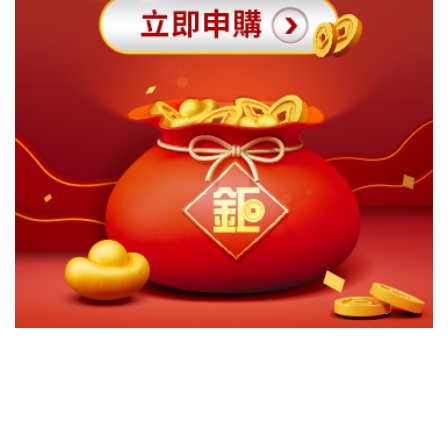
切換級別
ｘ