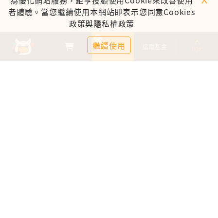
為優化網站服務，鉅亨投顧使用Cookie來改善使用
者體驗。當您繼續使用本網站即表示您同意Cookies
政策與隱私權政策
0
繼續使用
基金比較
追蹤基金
TOP
鉅亨證券投資顧問股份有限公司
113金管投顧新字第003號
台北市信義區松仁路89號18樓B室
服務時間：09:00-17:00
客服信箱：cs@anuefund.com.tw
服務專線：(02)2720-8126
鉅亨投顧獨立經營管理