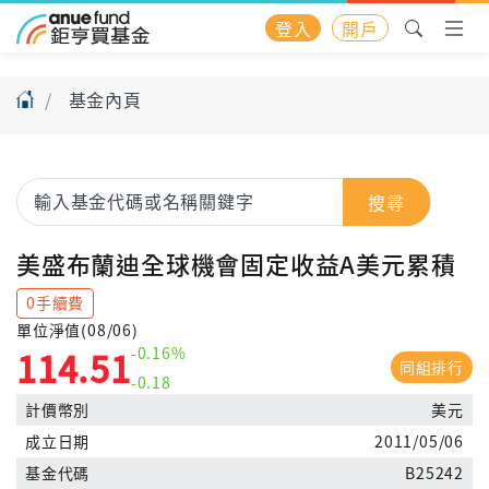
登入
開戶
基金內頁
搜尋
美盛布蘭迪全球機會固定收益A美元累積
0手續費
單位淨值(08/06)
-0.16%
114.51
同組排行
-0.18
計價幣別
美元
成立日期
2011/05/06
基金代碼
B25242