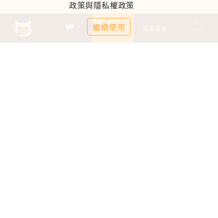
政策與隱私權政策
0
繼續使用
基金比較
追蹤基金
TOP
鉅亨證券投資顧問股份有限公司
113金管投顧新字第003號
台北市信義區松仁路89號18樓B室
服務時間：09:00-17:00
客服信箱：cs@anuefund.com.tw
服務專線：(02)2720-8126
鉅亨投顧獨立經營管理
版權為鉅亨投顧所有