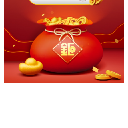
切換級別
ｘ