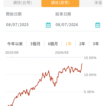
績效(台幣)
績效(原幣)
淨值
試算區間
開始日期
結束日期
1年
2年
3年
試算
今年以來
3個月
6個月
1年
2年
3年
配息金額
-元
2025/09
2026/05
15.00%
配息率
-%
參考報酬率
-%
10.00%
5.00%