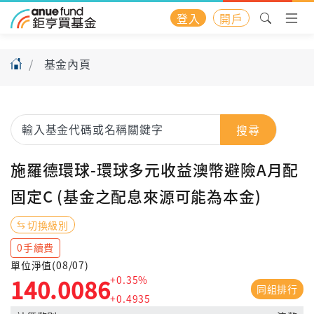
登入
開戶
基金內頁
搜尋
施羅德環球-環球多元收益澳幣避險A月配
固定C (基金之配息來源可能為本金)
切換級別
0手續費
單位淨值(08/07)
+0.35%
140.0086
同組排行
+0.4935