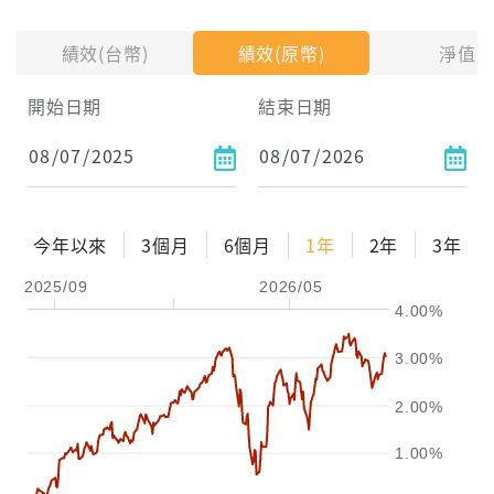
投入金額
績效(台幣)
績效(原幣)
淨值
試算區間
開始日期
結束日期
1年
2年
3年
試算
今年以來
3個月
6個月
1年
2年
3年
配息金額
-元
2025/09
2026/05
4.00%
配息率
-%
3.00%
參考報酬率
-%
2.00%
1.00%