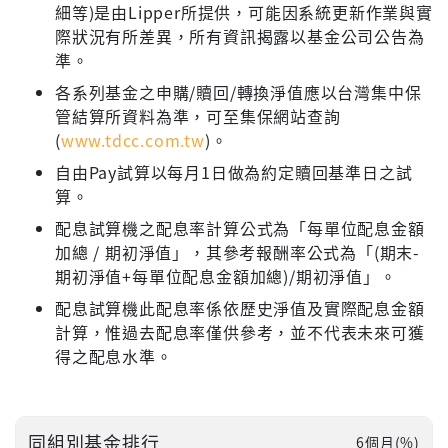
細等)是由Lipper所提供，可能因系統更新作業與實
際狀況有所差異，所有資訊揭露以基金公司公告為
準。
各系列基金之申購/贖回/轉換淨值應以台灣集中保
管結算所資料為準，可至集保網站查詢
(
www.tdcc.com.tw
)。
自由Pay試算以每月1日做為約定贖回基準日之試
算。
配息試算機之配息率計算公式為「每單位配息金額
加總 / 期初淨值」，其參考報酬率公式為「(期末-
期初淨值+每單位配息金額加總)/期初淨值」。
配息試算機此配息率係依歷史淨值及實際配息金額
計算，惟過去配息率僅供參考，並不代表未來可獲
得之配息水準。
同組別基金排行
6個月(%)