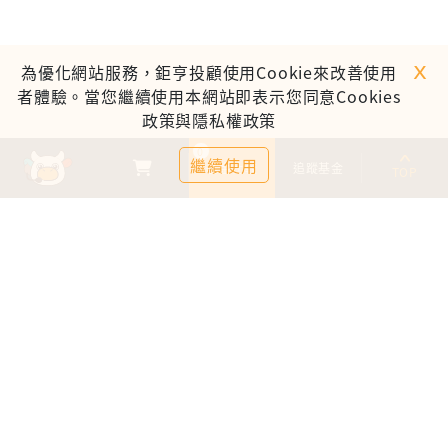
ｘ
為優化網站服務，鉅亨投顧使用Cookie來改善使用
者體驗。當您繼續使用本網站即表示您同意Cookies
政策與隱私權政策
0
繼續使用
基金比較
追蹤基金
TOP
鉅亨證券投資顧問股份有限公司
113金管投顧新字第003號
台北市信義區松仁路89號18樓B室
服務時間：09:00-17:00
客服信箱：cs@anuefund.com.tw