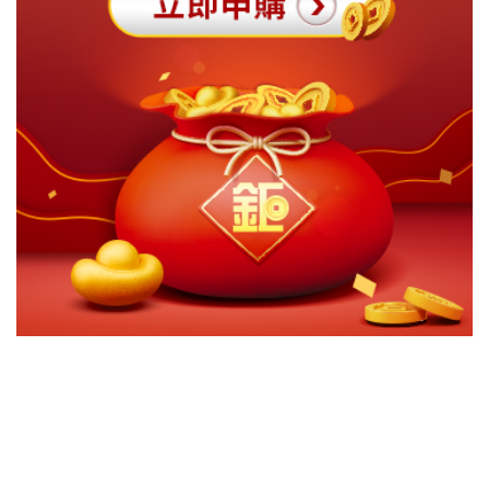
切換級別
ｘ