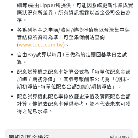
細等)是由Lipper所提供，可能因系統更新作業與實
際狀況有所差異，所有資訊揭露以基金公司公告為
準。
各系列基金之申購/贖回/轉換淨值應以台灣集中保
管結算所資料為準，可至集保網站查詢
(
www.tdcc.com.tw
)。
自由Pay試算以每月1日做為約定贖回基準日之試
算。
配息試算機之配息率計算公式為「每單位配息金額
加總 / 期初淨值」，其參考報酬率公式為「(期末-
期初淨值+每單位配息金額加總)/期初淨值」。
配息試算機此配息率係依歷史淨值及實際配息金額
計算，惟過去配息率僅供參考，並不代表未來可獲
得之配息水準。
同組別基金排行
6個月(%)