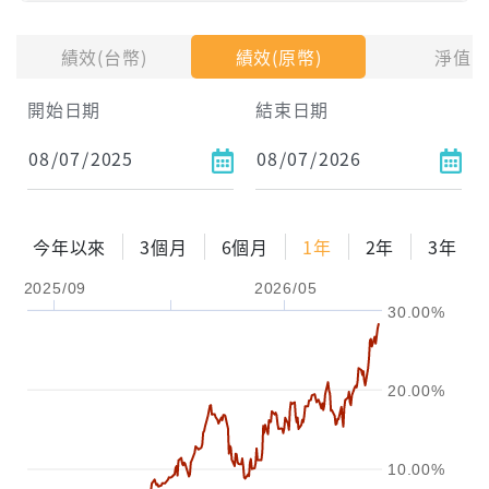
投入金額
績效(台幣)
績效(原幣)
淨值
試算區間
開始日期
結束日期
1年
2年
3年
試算
今年以來
3個月
6個月
1年
2年
3年
配息金額
-元
2025/09
2026/05
30.00%
配息率
-%
參考報酬率
-%
20.00%
10.00%