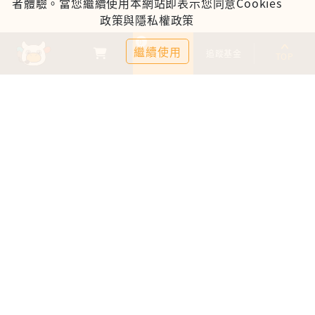
者體驗。當您繼續使用本網站即表示您同意Cookies
政策與隱私權政策
0
繼續使用
基金比較
追蹤基金
TOP
鉅亨證券投資顧問股份有限公司
113金管投顧新字第003號
台北市信義區松仁路89號18樓B室
服務時間：09:00-17:00
客服信箱：cs@anuefund.com.tw
服務專線：(02)2720-8126
鉅亨投顧獨立經營管理
版權為鉅亨投顧所有