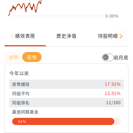
0.00%
績效表現
歷史淨值
持股明細
原幣
前月底
今年以來
原幣績效
17.92%
同組平均
12.01%
同組排名
12/180
贏過同類基金
94%