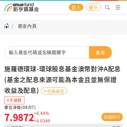
登入
開戶
基金內頁
搜尋
施羅德環球-環球股息基金澳幣對沖A配息
(基金之配息來源可能為本金且並無保證
收益及配息)
切換級別
0手續費
單位淨值(08/07)
+0.44%
7.9872
同組排行
+0.0349