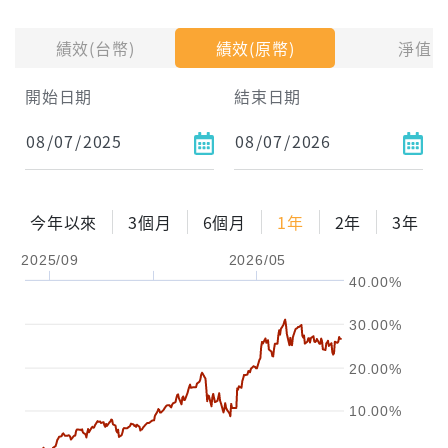
投入金額
績效(台幣)
績效(原幣)
淨值
開始日期
結束日期
每月Pay出方式
依金額
依比例
今年以來
3個月
6個月
1年
2年
3年
2025/09
2026/05
0%
年化自由Pay率
15%
40.00%
試算區間
30.00%
1年
2年
3年
20.00%
試算
10.00%