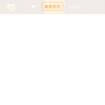
0
繼續使用
基金比較
追蹤基金
TOP
鉅亨證券投資顧問股份有限公司
113金管投顧新字第003號
台北市信義區松仁路89號18樓B室
服務時間：09:00-17:00
客服信箱：cs@anuefund.com.tw
服務專線：(02)2720-8126
鉅亨投顧獨立經營管理
版權為鉅亨投顧所有