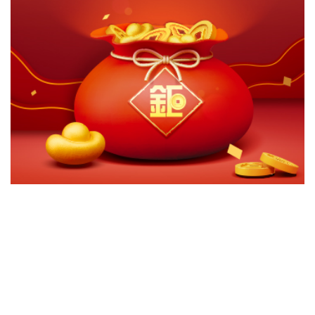
切換級別
ｘ
施羅德傘型基金II-亞洲高息股債基金澳元對沖A收息