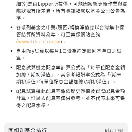
細等)是由Lipper所提供，可能因系統更新作業與實
際狀況有所差異，所有資訊揭露以基金公司公告為
準。
各系列基金之申購/贖回/轉換淨值應以台灣集中保
管結算所資料為準，可至集保網站查詢
(
www.tdcc.com.tw
)。
自由Pay試算以每月1日做為約定贖回基準日之試
算。
配息試算機之配息率計算公式為「每單位配息金額
加總 / 期初淨值」，其參考報酬率公式為「(期末-
期初淨值+每單位配息金額加總)/期初淨值」。
配息試算機此配息率係依歷史淨值及實際配息金額
計算，惟過去配息率僅供參考，並不代表未來可獲
得之配息水準。
同組別基金排行
6個月(%)