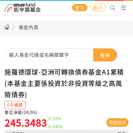
登入
開戶
基金內頁
搜尋
施羅德環球-亞洲可轉換債券基金A1累積
(本基金主要係投資於非投資等級之高風
險債券)
0手續費
單位淨值(08/06)
-0.26%
245.3483
同組排行
-0.6456