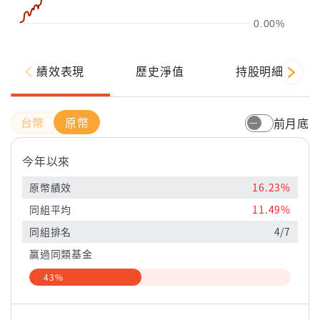
0.00%
績效表現
歷史淨值
持股明細
原幣
前月底
今年以來
原幣績效
16.23%
同組平均
11.49%
同組排名
4/7
贏過同類基金
43%