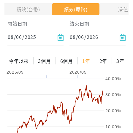
績效(台幣)
績效(原幣)
淨值
開始日期
結束日期
每月Pay出方式
依金額
依比例
今年以來
3個月
6個月
1年
2年
3年
2025/09
2026/05
0%
年化自由Pay率
15%
40.00%
試算區間
30.00%
1年
2年
3年
20.00%
試算
10.00%