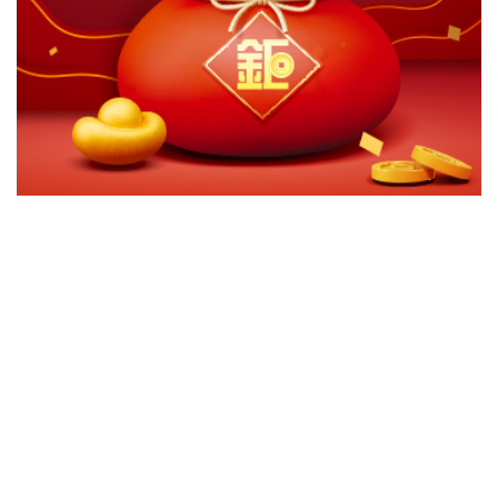
切換級別
ｘ
關閉
確認