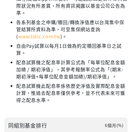
際狀況有所差異，所有資訊揭露以基金公司公告為
準。
各系列基金之申購/贖回/轉換淨值應以台灣集中保
管結算所資料為準，可至集保網站查詢
(
www.tdcc.com.tw
)。
自由Pay試算以每月1日做為約定贖回基準日之試
算。
配息試算機之配息率計算公式為「每單位配息金額
加總 / 期初淨值」，其參考報酬率公式為「(期末-
期初淨值+每單位配息金額加總)/期初淨值」。
配息試算機此配息率係依歷史淨值及實際配息金額
計算，惟過去配息率僅供參考，並不代表未來可獲
得之配息水準。
同組別基金排行
6個月(%)