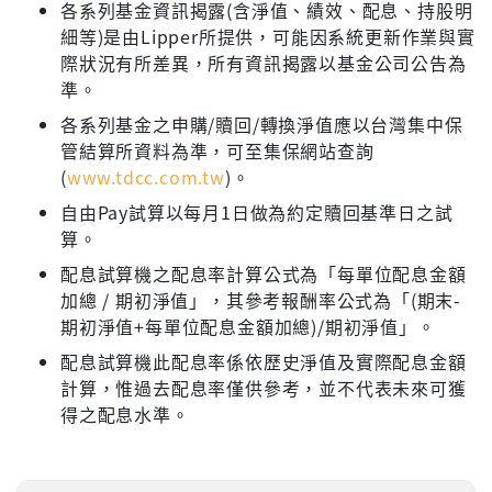
各系列基金資訊揭露(含淨值、績效、配息、持股明
細等)是由Lipper所提供，可能因系統更新作業與實
際狀況有所差異，所有資訊揭露以基金公司公告為
準。
各系列基金之申購/贖回/轉換淨值應以台灣集中保
管結算所資料為準，可至集保網站查詢
(
www.tdcc.com.tw
)。
自由Pay試算以每月1日做為約定贖回基準日之試
算。
配息試算機之配息率計算公式為「每單位配息金額
加總 / 期初淨值」，其參考報酬率公式為「(期末-
期初淨值+每單位配息金額加總)/期初淨值」。
配息試算機此配息率係依歷史淨值及實際配息金額
計算，惟過去配息率僅供參考，並不代表未來可獲
得之配息水準。