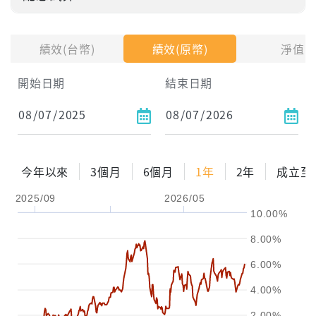
投入金額
績效(台幣)
績效(原幣)
淨值
試算區間
開始日期
結束日期
1年
2年
3年
試算
今年以來
3個月
6個月
1年
2年
成立至
配息金額
-元
2025/09
2026/05
10.00%
配息率
-%
8.00%
參考報酬率
-%
6.00%
4.00%
2.00%