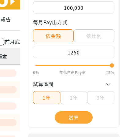
關報告
每月Pay出方式
依金額
依比例
前月底
基金
0%
年化自由Pay率
15%
試算區間
1年
2年
3年
試算
—