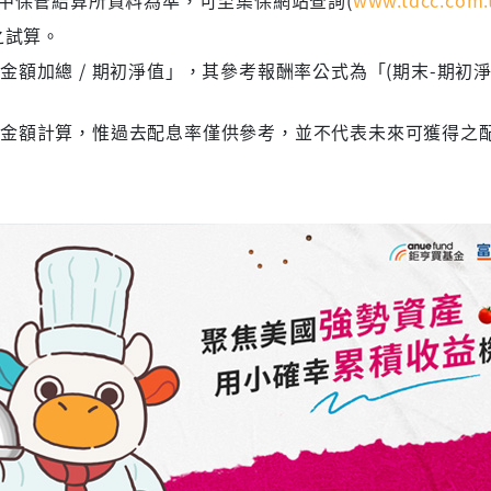
之試算。
額加總 / 期初淨值」，其參考報酬率公式為「(期末-期初淨
息金額計算，惟過去配息率僅供參考，並不代表未來可獲得之