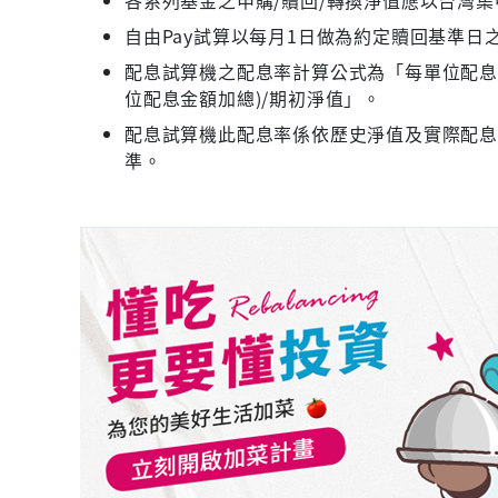
自由Pay試算以每月1日做為約定贖回基準日
配息試算機之配息率計算公式為「每單位配息金
位配息金額加總)/期初淨值」。
配息試算機此配息率係依歷史淨值及實際配
準。