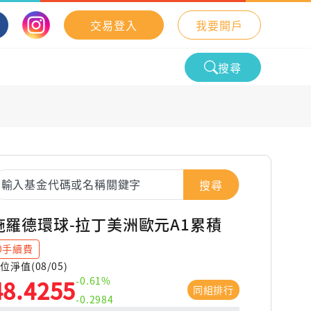
交易登入
我要開戶
搜尋
搜尋
施羅德環球-拉丁美洲歐元A1累積
0手續費
位淨值(08/05)
-0.61%
48.4255
同組排行
-0.2984