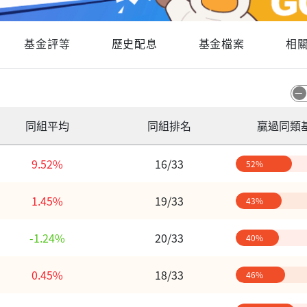
基金評等
歷史配息
基金檔案
相
同組平均
同組排名
贏過同類
9.52%
16/33
52%
1.45%
19/33
43%
-1.24%
20/33
40%
0.45%
18/33
46%