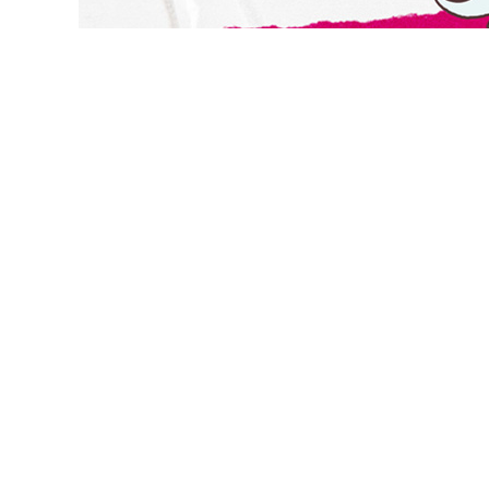
切換級別
關閉
確認