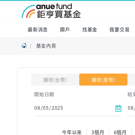
最新消息
開戶
找基金
我要交易
基金內頁
績效(台幣)
績效(原幣)
開始日期
結
今年以來
3個月
6個月