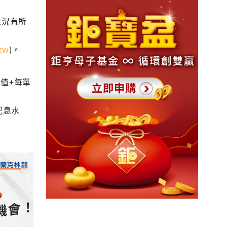
狀況有所
tw
)。
值+每單
配息水