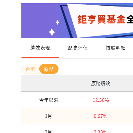
績效表現
歷史淨值
持股明細
原幣
原幣績效
今年以來
12.36%
1月
0.67%
3月
3.33%