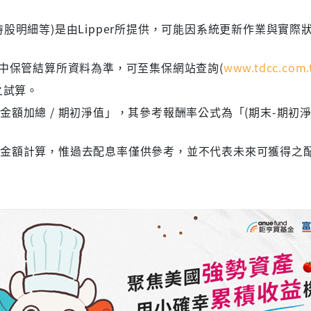
股明細等)是由Lipper所提供，可能因系統更新作業與實際
集中保管結算所資料為準，可至集保網站查詢(
www.tdcc.com.
之試算。
額加總 / 期初淨值」，其參考報酬率公式為「(期末-期初淨
息金額計算，惟過去配息率僅供參考，並不代表未來可獲得之