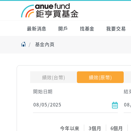
最新消息
開戶
找基金
我要交易
基金內頁
績效(台幣)
績效(原幣)
開始日期
結
今年以來
3個月
6個月