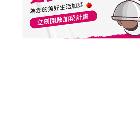
切換級別
駿利亨德森遠見全球地產股票基金
關閉
確認