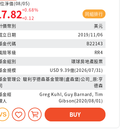
位淨值(08/05)
+0.68%
17.82
同組排行
+0.12
計價幣別
美元
成立日期
2019/11/06
基金代碼
B22143
風險等級
RR4
基金組別
環球房地產股票
基金規模
USD 9.39億(2026/07/31)
基金管理公
駿利亨德森基金管理(盧森堡)公司_原:亨
司
德森
基金經
Greg Kuhl, Guy Barnard, Tim
理人
Gibson(2020/08/01)
BUY