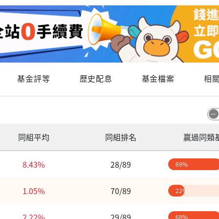
基金評等
歷史配息
基金檔案
相
同組平均
同組排名
贏過同類
8.43%
28/89
69%
1.05%
70/89
22%
2.22%
29/89
68%