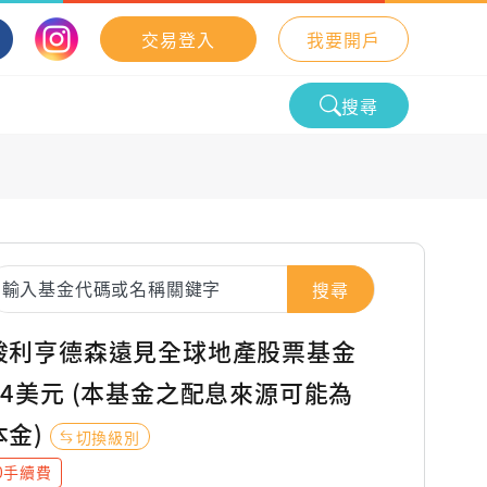
交易登入
我要開戶
搜尋
搜尋
駿利亨德森遠見全球地產股票基金
A4美元 (本基金之配息來源可能為
本金)
切換級別
0手續費