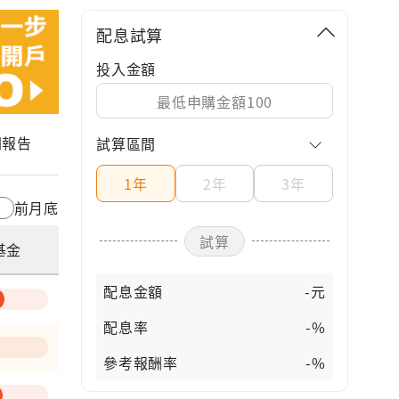
配息試算
投入金額
關報告
試算區間
1年
2年
3年
前月底
試算
基金
配息金額
-元
配息率
-%
參考報酬率
-%