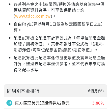
各系列基金之申購/贖回/轉換淨值應以台灣集中保
管結算所資料為準，可至集保網站查詢
(
www.tdcc.com.tw
)。
自由Pay試算以每月1日做為約定贖回基準日之試
算。
配息試算機之配息率計算公式為「每單位配息金額
加總 / 期初淨值」，其參考報酬率公式為「(期末-
期初淨值+每單位配息金額加總)/期初淨值」。
配息試算機此配息率係依歷史淨值及實際配息金額
計算，惟過去配息率僅供參考，並不代表未來可獲
得之配息水準。
同組別基金排行
6個月(%)
東方匯理美元短期債券A2歐元
3.86%