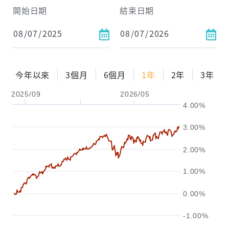
開始日期
結束日期
每月Pay出方式
依金額
依比例
今年以來
3個月
6個月
1年
2年
3年
2025/09
2026/05
0%
年化自由Pay率
15%
4.00%
試算區間
3.00%
1年
2年
3年
2.00%
試算
1.00%
0.00%
-1.00%