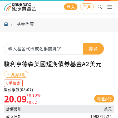
登入
開戶
基金內頁
搜尋
駿利亨德森美國短期債券基金A2美元
切換級別
0手續費
單位淨值(08/07)
+0.10%
20.09
同組排行
+0.02
計價幣別
美元
成立日期
1998/12/24