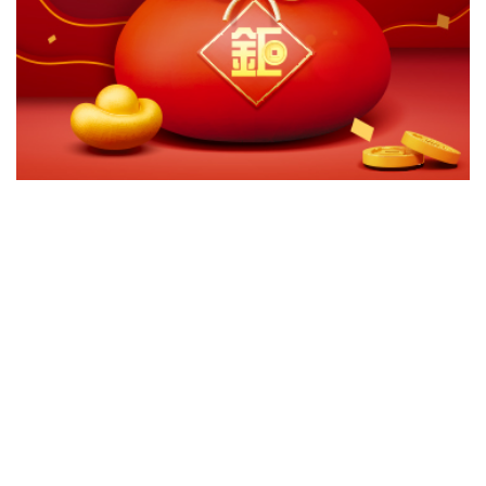
切換級別
ｘ
關閉
確認