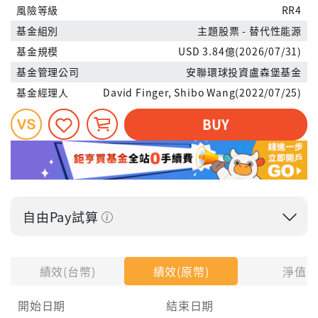
風險等級
RR4
基金組別
主題股票 - 替代性能源
基金規模
USD 3.84億(2026/07/31)
基金管理公司
安聯環球投資盧森堡基金
基金經理人
David Finger, Shibo Wang(2022/07/25)
BUY
自由Pay試算
投入金額
績效(台幣)
績效(原幣)
淨值
開始日期
結束日期
每月Pay出方式