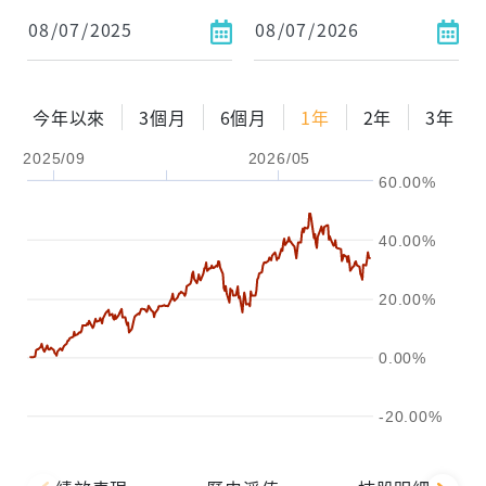
依金額
依比例
今年以來
3個月
6個月
1年
2年
3年
2025/09
2026/05
0%
年化自由Pay率
15%
60.00%
試算區間
40.00%
1年
2年
3年
20.00%
試算
0.00%
-20.00%