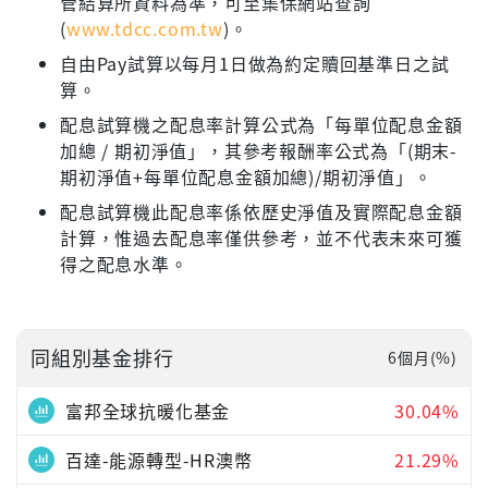
管結算所資料為準，可至集保網站查詢
(
www.tdcc.com.tw
)。
自由Pay試算以每月1日做為約定贖回基準日之試
算。
配息試算機之配息率計算公式為「每單位配息金額
加總 / 期初淨值」，其參考報酬率公式為「(期末-
期初淨值+每單位配息金額加總)/期初淨值」。
配息試算機此配息率係依歷史淨值及實際配息金額
計算，惟過去配息率僅供參考，並不代表未來可獲
得之配息水準。
同組別基金排行
6個月(%)
富邦全球抗暖化基金
30.04%
百達-能源轉型-HR澳幣
21.29%