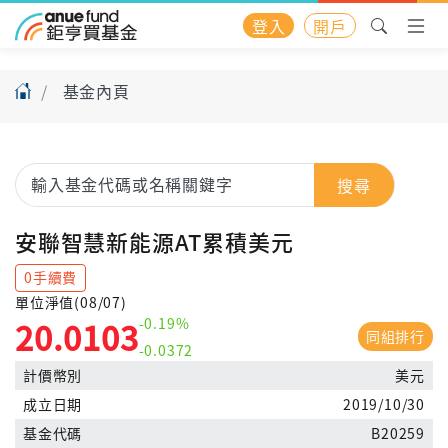
登入
開戶
基金內頁
搜尋
安聯智慧新能源AT累積美元
0手續費
單位淨值(08/07)
-0.19%
20.0103
同組排行
-0.0372
計價幣別
美元
成立日期
2019/10/30
基金代碼
B20259