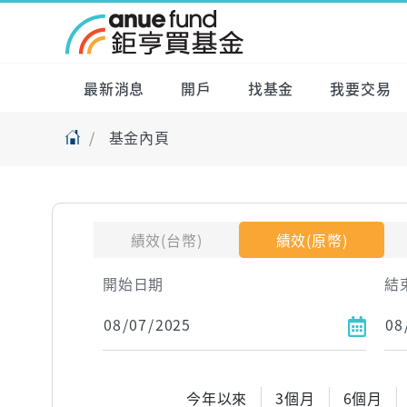
最新消息
開戶
找基金
我要交易
基金內頁
績效(台幣)
績效(原幣)
開始日期
結
今年以來
3個月
6個月