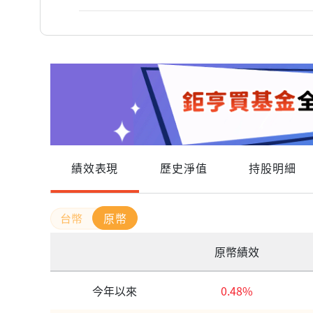
績效表現
歷史淨值
持股明細
原幣
原幣績效
今年以來
0.48%