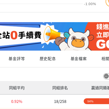
-1.00%
基金評等
歷史配息
基金檔案
相
同組平均
同組排名
贏過同類
0.92%
18/258
94%