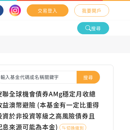
交易登入
我要開戶
搜尋
搜尋
安聯全球機會債券AMg穩定月收總
收益澳幣避險 (本基金有一定比重得
投資於非投資等級之高風險債券且
配息來源可能為本金)
切換級別