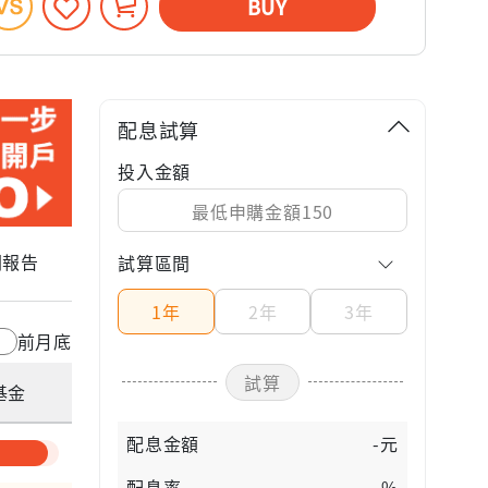
BUY
配息試算
投入金額
關報告
試算區間
1年
2年
3年
前月底
試算
基金
配息金額
-元
配息率
-%