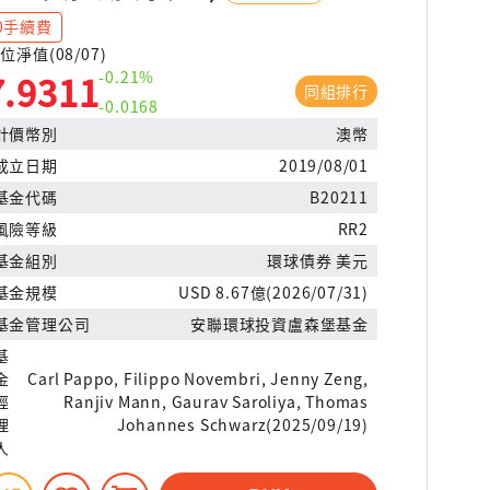
0手續費
位淨值(08/07)
-0.21%
7.9311
同組排行
-0.0168
計價幣別
澳幣
成立日期
2019/08/01
基金代碼
B20211
風險等級
RR2
基金組別
環球債券 美元
基金規模
USD 8.67億(2026/07/31)
基金管理公司
安聯環球投資盧森堡基金
基
金
Carl Pappo, Filippo Novembri, Jenny Zeng,
經
Ranjiv Mann, Gaurav Saroliya, Thomas
理
Johannes Schwarz(2025/09/19)
人