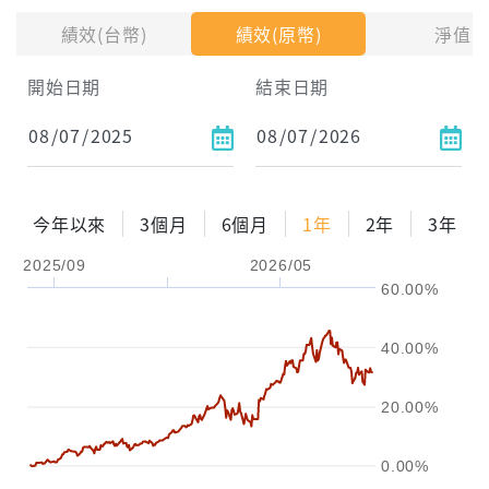
績效(台幣)
績效(原幣)
淨值
開始日期
結束日期
每月Pay出方式
依金額
依比例
今年以來
3個月
6個月
1年
2年
3年
2025/09
2026/05
0%
年化自由Pay率
15%
60.00%
試算區間
40.00%
1年
2年
3年
20.00%
試算
0.00%