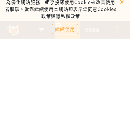
ｘ
為優化網站服務，鉅亨投顧使用Cookie來改善使用
者體驗。當您繼續使用本網站即表示您同意Cookies
政策與隱私權政策
0
繼續使用
基金比較
追蹤基金
TOP
鉅亨證券投資顧問股份有限公司
113金管投顧新字第003號
台北市信義區松仁路89號18樓B室
服務時間：09:00-17:00
客服信箱：cs@anuefund.com.tw
服務專線：(02)2720-8126
鉅亨投顧獨立經營管理