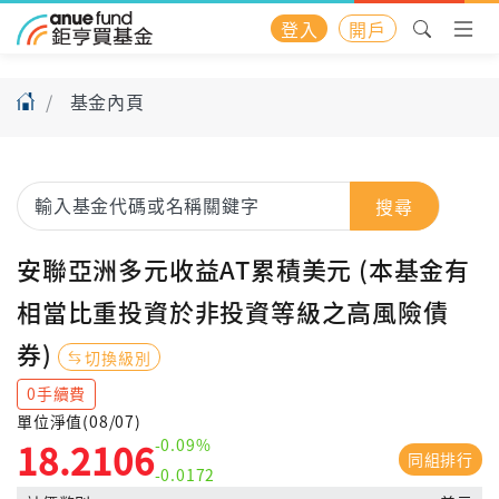
登入
開戶
基金內頁
搜尋
安聯亞洲多元收益AT累積美元 (本基金有
相當比重投資於非投資等級之高風險債
券)
切換級別
0手續費
單位淨值(08/07)
-0.09%
18.2106
同組排行
-0.0172