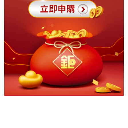
切換級別
ｘ