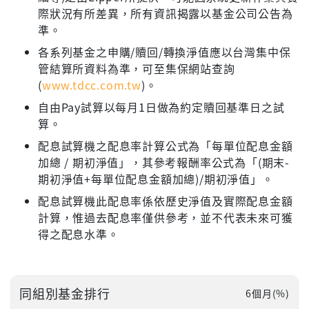
際狀況有所差異，所有資訊揭露以基金公司公告為
準。
各系列基金之申購/贖回/轉換淨值應以台灣集中保
管結算所資料為準，可至集保網站查詢
(
www.tdcc.com.tw
)。
自由Pay試算以每月1日做為約定贖回基準日之試
算。
配息試算機之配息率計算公式為「每單位配息金額
加總 / 期初淨值」，其參考報酬率公式為「(期末-
期初淨值+每單位配息金額加總)/期初淨值」。
配息試算機此配息率係依歷史淨值及實際配息金額
計算，惟過去配息率僅供參考，並不代表未來可獲
得之配息水準。
同組別基金排行
6個月(%)