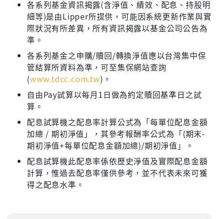
各系列基金資訊揭露(含淨值、績效、配息、持股明
細等)是由Lipper所提供，可能因系統更新作業與實
際狀況有所差異，所有資訊揭露以基金公司公告為
準。
各系列基金之申購/贖回/轉換淨值應以台灣集中保
管結算所資料為準，可至集保網站查詢
(
www.tdcc.com.tw
)。
自由Pay試算以每月1日做為約定贖回基準日之試
算。
配息試算機之配息率計算公式為「每單位配息金額
加總 / 期初淨值」，其參考報酬率公式為「(期末-
期初淨值+每單位配息金額加總)/期初淨值」。
配息試算機此配息率係依歷史淨值及實際配息金額
計算，惟過去配息率僅供參考，並不代表未來可獲
得之配息水準。