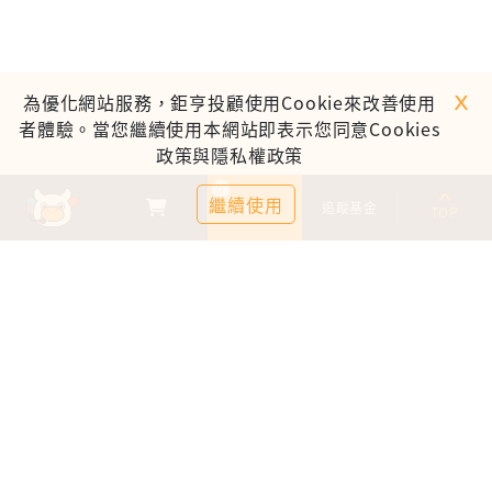
ｘ
為優化網站服務，鉅亨投顧使用Cookie來改善使用
者體驗。當您繼續使用本網站即表示您同意Cookies
政策與隱私權政策
0
繼續使用
基金比較
追蹤基金
TOP
鉅亨證券投資顧問股份有限公司
113金管投顧新字第003號
台北市信義區松仁路89號18樓B室
服務時間：09:00-17:00