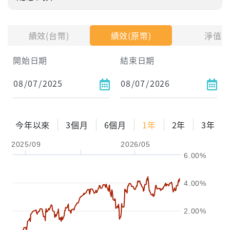
投入金額
績效(台幣)
績效(原幣)
淨值
試算區間
開始日期
結束日期
1年
2年
3年
試算
今年以來
3個月
6個月
1年
2年
3年
配息金額
-元
2025/09
2026/05
6.00%
配息率
-%
參考報酬率
-%
4.00%
2.00%