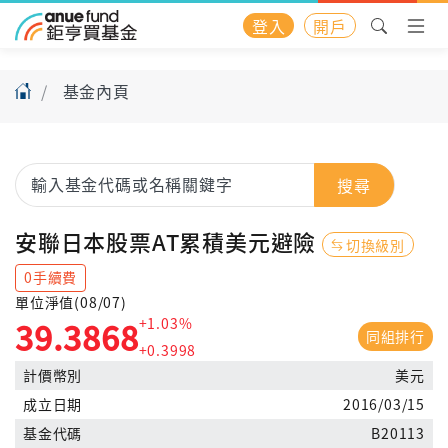
登入
開戶
基金內頁
搜尋
安聯日本股票AT累積美元避險
切換級別
0手續費
單位淨值(08/07)
+1.03%
39.3868
同組排行
+0.3998
計價幣別
美元
成立日期
2016/03/15
基金代碼
B20113