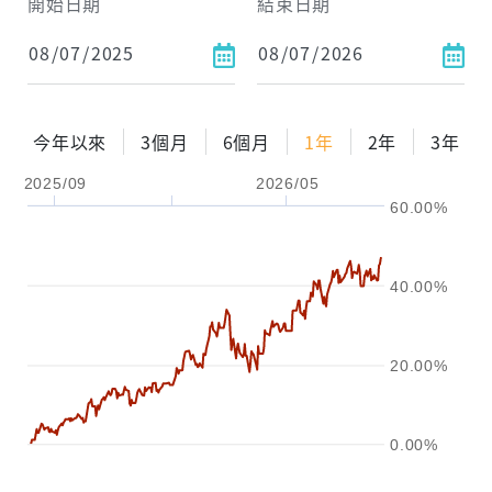
開始日期
結束日期
每月Pay出方式
依金額
依比例
今年以來
3個月
6個月
1年
2年
3年
2025/09
2026/05
0%
年化自由Pay率
15%
60.00%
試算區間
1年
2年
3年
40.00%
試算
20.00%
0.00%