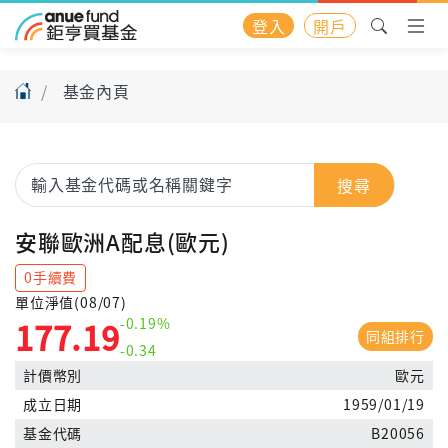
登入
開戶
基金內頁
搜尋
安聯歐洲A配息(歐元)
0手續費
單位淨值(08/07)
-0.19%
177.19
同組排行
-0.34
計價幣別
歐元
成立日期
1959/01/19
基金代碼
B20056