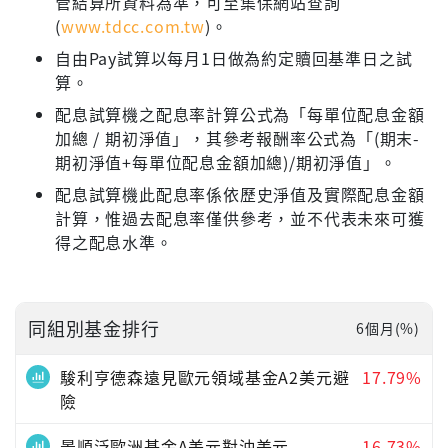
管結算所資料為準，可至集保網站查詢
(
www.tdcc.com.tw
)。
自由Pay試算以每月1日做為約定贖回基準日之試
算。
配息試算機之配息率計算公式為「每單位配息金額
加總 / 期初淨值」，其參考報酬率公式為「(期末-
期初淨值+每單位配息金額加總)/期初淨值」。
配息試算機此配息率係依歷史淨值及實際配息金額
計算，惟過去配息率僅供參考，並不代表未來可獲
得之配息水準。
同組別基金排行
6個月(%)
駿利亨德森遠見歐元領域基金A2美元避
17.79%
險
景順泛歐洲基金A美元對沖美元
16.73%