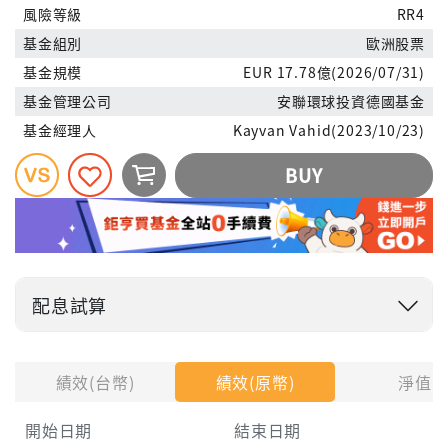
風險等級
RR4
基金組別
歐洲股票
基金規模
EUR 17.78億(2026/07/31)
基金管理公司
安聯環球投資德國基金
基金經理人
Kayvan Vahid(2023/10/23)
BUY
配息試算
投入金額
績效(台幣)
績效(原幣)
淨值
試算區間
開始日期
結束日期