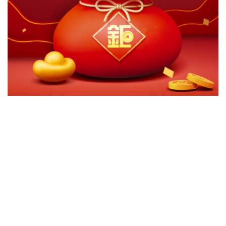
切換級別
ｘ
關閉
確認