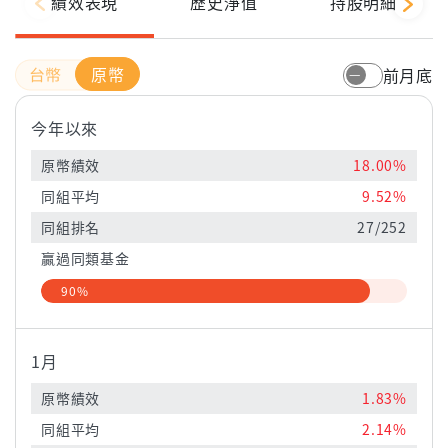
績效表現
歷史淨值
持股明細
原幣
前月底
今年以來
原幣績效
18.00%
同組平均
9.52%
同組排名
27/252
贏過同類基金
90%
1月
原幣績效
1.83%
同組平均
2.14%