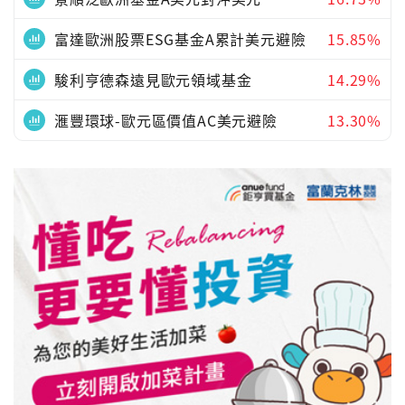
富達歐洲股票ESG基金A累計美元避險
15.85%
駿利亨德森遠見歐元領域基金
14.29%
滙豐環球-歐元區價值AC美元避險
13.30%