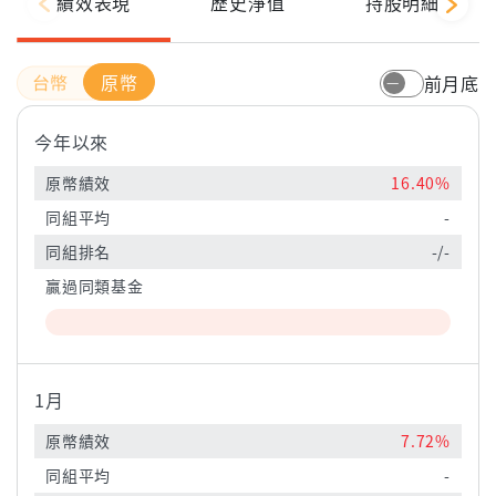
績效表現
歷史淨值
持股明細
原幣
前月底
今年以來
原幣績效
16.40%
同組平均
-
同組排名
-/-
贏過同類基金
1月
原幣績效
7.72%
同組平均
-