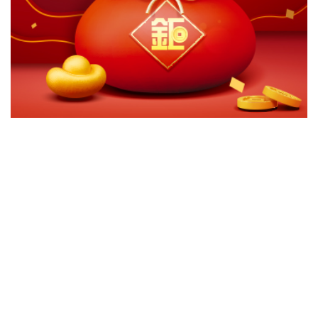
切換級別
ｘ
關閉
確認