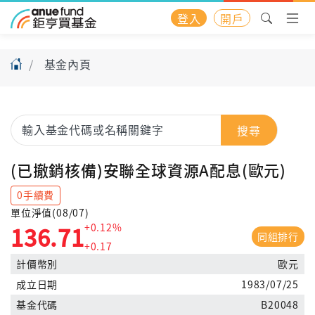
登入
開戶
基金內頁
搜尋
(已撤銷核備)安聯全球資源A配息(歐元)
0手續費
單位淨值(08/07)
+0.12%
136.71
同組排行
+0.17
計價幣別
歐元
成立日期
1983/07/25
基金代碼
B20048