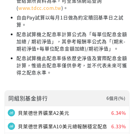
管結算所資料為準，可至集保網站查詢
(
www.tdcc.com.tw
)。
自由Pay試算以每月1日做為約定贖回基準日之試
算。
配息試算機之配息率計算公式為「每單位配息金額
加總 / 期初淨值」，其參考報酬率公式為「(期末-
期初淨值+每單位配息金額加總)/期初淨值」。
配息試算機此配息率係依歷史淨值及實際配息金額
計算，惟過去配息率僅供參考，並不代表未來可獲
得之配息水準。
同組別基金排行
6個月(%)
貝萊德世界礦業A2美元
6.34%
貝萊德世界礦業A10美元總報酬穩定配息
6.33%