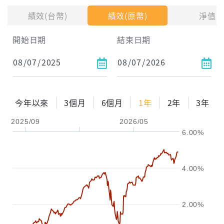
績效(台幣)
績效(原幣)
淨值
試算區間
開始日期
結束日期
1年
2年
3年
試算
今年以來
3個月
6個月
1年
2年
3年
配息金額
-元
2025/09
2026/05
6.00%
配息率
-%
參考報酬率
-%
4.00%
2.00%