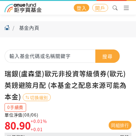
登入
開戶
基金內頁
搜尋
瑞銀(盧森堡)歐元非投資等級債券(歐元)
英鎊避險月配 (本基金之配息來源可能為
本金)
切換級別
0手續費
單位淨值(08/06)
+0.01%
80.90
同組排行
+0.01