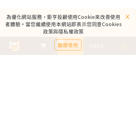
ｘ
為優化網站服務，鉅亨投顧使用Cookie來改善使用
者體驗。當您繼續使用本網站即表示您同意Cookies
政策與隱私權政策
0
繼續使用
基金比較
追蹤基金
TOP
鉅亨證券投資顧問股份有限公司
113金管投顧新字第003號
台北市信義區松仁路89號18樓B室
服務時間：09:00-17:00
客服信箱：cs@anuefund.com.tw
服務專線：(02)2720-8126