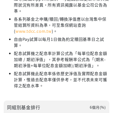
際狀況有所差異，所有資訊揭露以基金公司公告為
準。
各系列基金之申購/贖回/轉換淨值應以台灣集中保
管結算所資料為準，可至集保網站查詢
(
www.tdcc.com.tw
)。
自由Pay試算以每月1日做為約定贖回基準日之試
算。
配息試算機之配息率計算公式為「每單位配息金額
加總 / 期初淨值」，其參考報酬率公式為「(期末-
期初淨值+每單位配息金額加總)/期初淨值」。
配息試算機此配息率係依歷史淨值及實際配息金額
計算，惟過去配息率僅供參考，並不代表未來可獲
得之配息水準。
同組別基金排行
6個月(%)