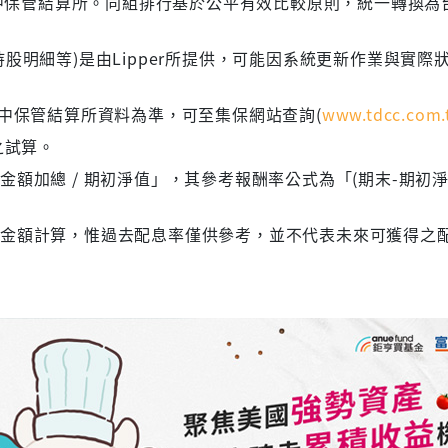
 台灣集中保管結算所。同組排行基於公平有效比較原則，統一轉換
股明細等)是由Lipper所提供，可能因系統更新作業與實際
集中保管結算所資料為準，可至集保網站查詢(
www.tdcc.com.
之試算。
額加總 / 期初淨值」，其參考報酬率公式為「(期末-期初淨
息金額計算，惟過去配息率僅供參考，並不代表未來可獲得之