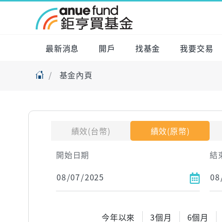
最新消息
開戶
找基金
我要交易
基金內頁
績效(台幣)
績效(原幣)
開始日期
結
今年以來
3個月
6個月