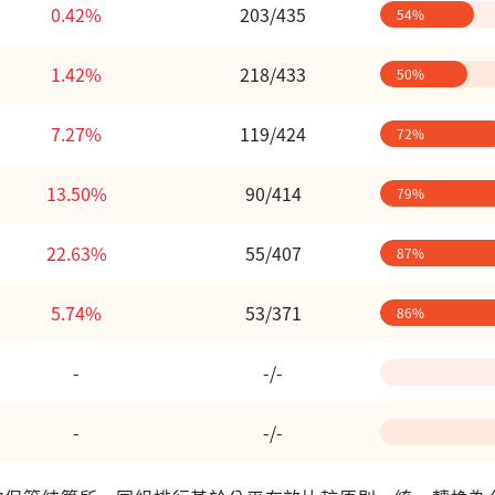
0.42%
203/435
54%
1.42%
218/433
50%
7.27%
119/424
72%
13.50%
90/414
79%
22.63%
55/407
87%
5.74%
53/371
86%
-
-/-
-
-/-