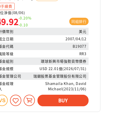
0手續費
位淨值(08/06)
-0.20%
49.92
同組排行
-0.10
計價幣別
美元
成立日期
2007/04/12
基金代碼
B19077
風險等級
RR3
基金組別
環球新興市場強勢貨幣債券
基金規模
USD 22.01億(2026/07/31)
基金管理公司
瑞銀股票基金管理股份有限公司
基金經理
Shamaila Khan, David
人
Michael(2023/11/06)
BUY