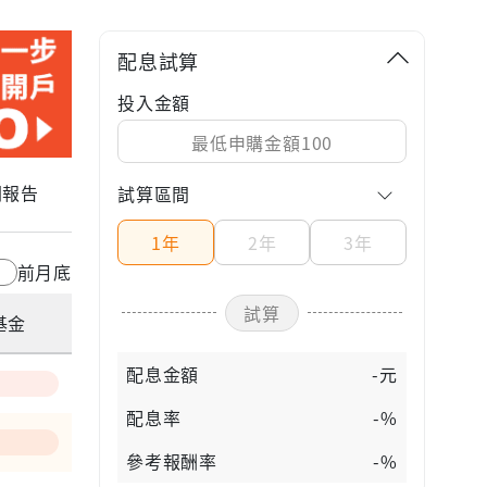
配息試算
投入金額
關報告
試算區間
1年
2年
3年
前月底
試算
基金
配息金額
-元
配息率
-%
參考報酬率
-%