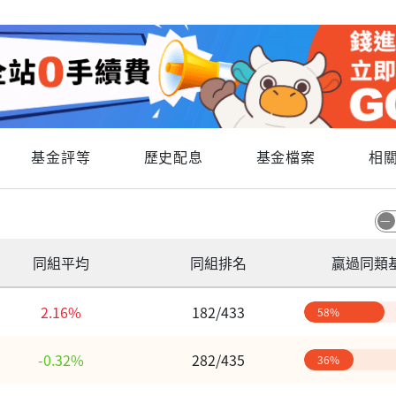
基金評等
歷史配息
基金檔案
相
同組平均
同組排名
贏過同類
2.16%
182/433
58%
-0.32%
282/435
36%