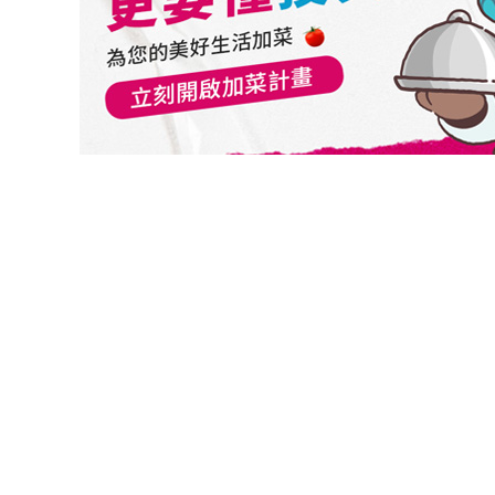
切換級別
瑞銀(盧森堡)新興市場債券基金(美元)
關閉
確認