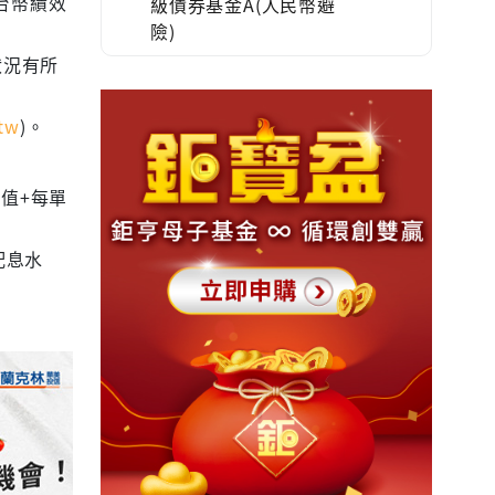
為台幣績效
級債券基金A(人民幣避
險)
狀況有所
tw
)。
值+每單
配息水