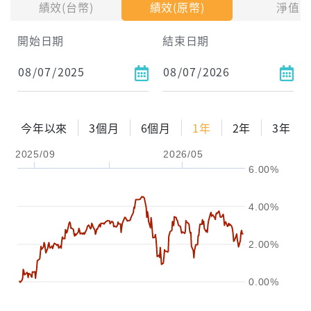
績效(台幣)
績效(原幣)
淨值
試算區間
開始日期
結束日期
1年
2年
3年
試算
今年以來
3個月
6個月
1年
2年
3年
配息金額
-元
2025/09
2026/05
6.00%
配息率
-%
參考報酬率
-%
4.00%
2.00%
0.00%