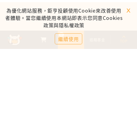
ｘ
為優化網站服務，鉅亨投顧使用Cookie來改善使用
者體驗。當您繼續使用本網站即表示您同意Cookies
政策與隱私權政策
0
繼續使用
基金比較
追蹤基金
TOP
鉅亨證券投資顧問股份有限公司
113金管投顧新字第003號
台北市信義區松仁路89號18樓B室
服務時間：09:00-17:00
客服信箱：cs@anuefund.com.tw
服務專線：(02)2720-8126