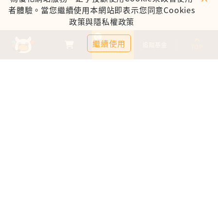
者體驗。當您繼續使用本網站即表示您同意Cookies
政策與隱私權政策
0
繼續使用
基金比較
追蹤基金
TOP
鉅亨證券投資顧問股份有限公司
113金管投顧新字第003號
台北市信義區松仁路89號18樓B室
服務時間：09:00-17:00
客服信箱：cs@anuefund.com.tw
服務專線：(02)2720-8126
鉅亨投顧獨立經營管理
版權為鉅亨投顧所有