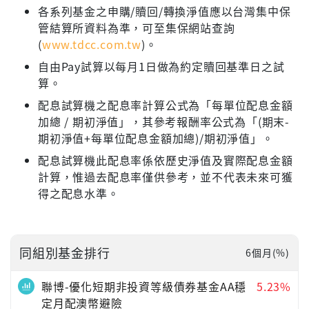
各系列基金之申購/贖回/轉換淨值應以台灣集中保
管結算所資料為準，可至集保網站查詢
(
www.tdcc.com.tw
)。
自由Pay試算以每月1日做為約定贖回基準日之試
算。
配息試算機之配息率計算公式為「每單位配息金額
加總 / 期初淨值」，其參考報酬率公式為「(期末-
期初淨值+每單位配息金額加總)/期初淨值」。
配息試算機此配息率係依歷史淨值及實際配息金額
計算，惟過去配息率僅供參考，並不代表未來可獲
得之配息水準。
同組別基金排行
6個月(%)
聯博-優化短期非投資等級債券基金AA穩
5.23%
定月配澳幣避險