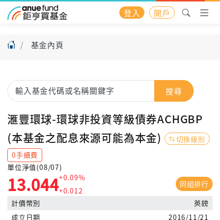
登入
開戶
基金內頁
搜尋
滙豐環球-環球非投資等級債券ACHGBP
(本基金之配息來源可能為本金)
切換級別
0手續費
單位淨值(08/07)
+0.09%
13.044
同組排行
+0.012
計價幣別
英鎊
成立日期
2016/11/21