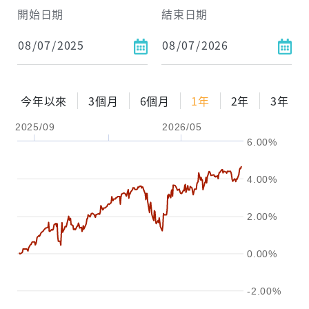
開始日期
結束日期
每月Pay出方式
依金額
依比例
今年以來
3個月
6個月
1年
2年
3年
2025/09
2026/05
0%
年化自由Pay率
15%
6.00%
試算區間
4.00%
1年
2年
3年
2.00%
試算
0.00%
-2.00%