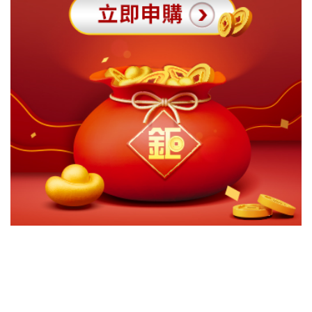
切換級別
ｘ