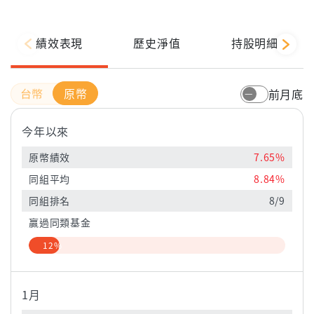
績效表現
歷史淨值
持股明細
原幣
前月底
今年以來
原幣績效
7.65%
同組平均
8.84%
同組排名
8/9
贏過同類基金
12%
1月