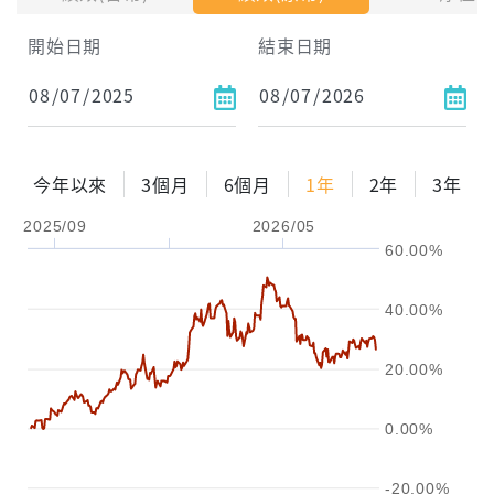
開始日期
結束日期
每月Pay出方式
依金額
依比例
今年以來
3個月
6個月
1年
2年
3年
2025/09
2026/05
0%
年化自由Pay率
15%
60.00%
試算區間
40.00%
1年
2年
3年
20.00%
試算
0.00%
-20.00%