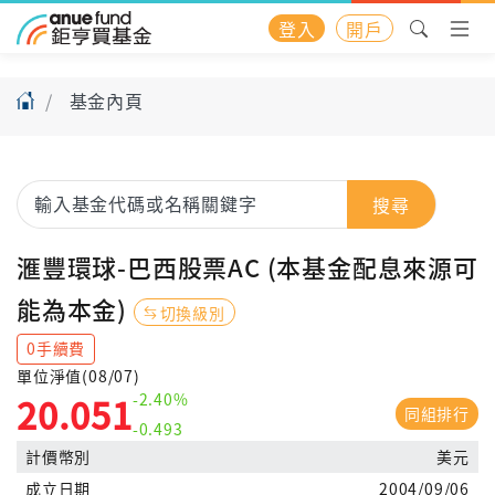
登入
開戶
基金內頁
搜尋
滙豐環球-巴西股票AC (本基金配息來源可
能為本金)
切換級別
0手續費
單位淨值(08/07)
-2.40%
20.051
同組排行
-0.493
計價幣別
美元
成立日期
2004/09/06