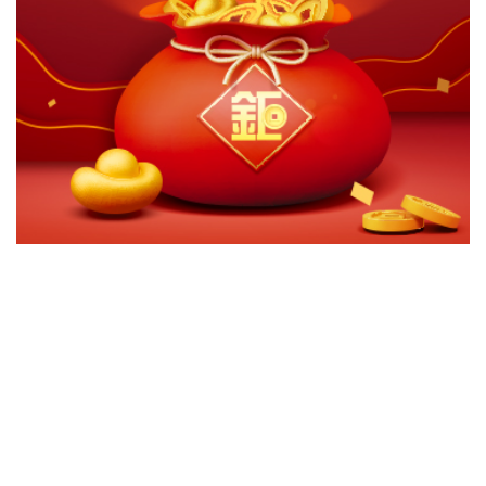
切換級別
ｘ
滙豐環球-巴西股票AD