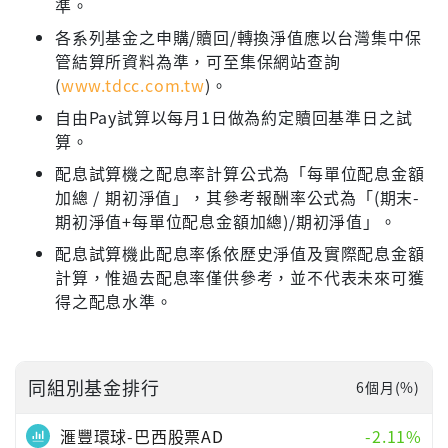
準。
各系列基金之申購/贖回/轉換淨值應以台灣集中保
管結算所資料為準，可至集保網站查詢
(
www.tdcc.com.tw
)。
自由Pay試算以每月1日做為約定贖回基準日之試
算。
配息試算機之配息率計算公式為「每單位配息金額
加總 / 期初淨值」，其參考報酬率公式為「(期末-
期初淨值+每單位配息金額加總)/期初淨值」。
配息試算機此配息率係依歷史淨值及實際配息金額
計算，惟過去配息率僅供參考，並不代表未來可獲
得之配息水準。
同組別基金排行
6個月(%)
滙豐環球-巴西股票AD
-2.11%