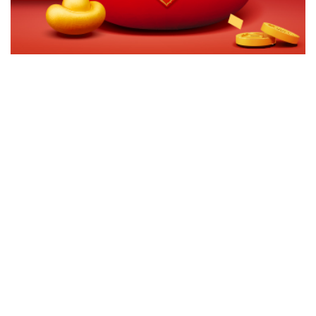
切換級別
ｘ
關閉
確認