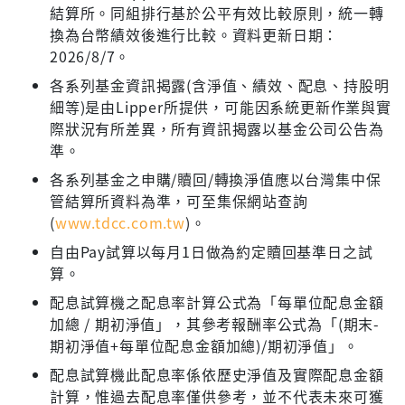
結算所。同組排行基於公平有效比較原則，統一轉
換為台幣績效後進行比較。資料更新日期：
2026/8/7。
各系列基金資訊揭露(含淨值、績效、配息、持股明
細等)是由Lipper所提供，可能因系統更新作業與實
際狀況有所差異，所有資訊揭露以基金公司公告為
準。
各系列基金之申購/贖回/轉換淨值應以台灣集中保
管結算所資料為準，可至集保網站查詢
(
www.tdcc.com.tw
)。
自由Pay試算以每月1日做為約定贖回基準日之試
算。
配息試算機之配息率計算公式為「每單位配息金額
加總 / 期初淨值」，其參考報酬率公式為「(期末-
期初淨值+每單位配息金額加總)/期初淨值」。
配息試算機此配息率係依歷史淨值及實際配息金額
計算，惟過去配息率僅供參考，並不代表未來可獲