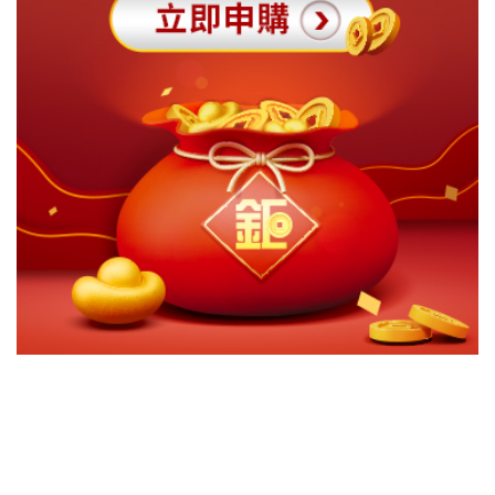
切換級別
ｘ