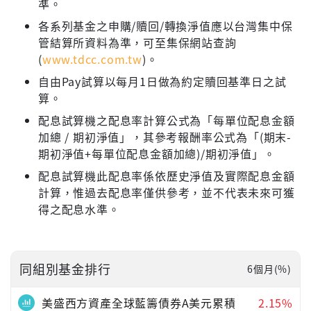
準。
各系列基金之申購/贖回/轉換淨值應以台灣集中保
管結算所資料為準，可至集保網站查詢
(
www.tdcc.com.tw
)。
自由Pay試算以每月1日做為約定贖回基準日之試
算。
配息試算機之配息率計算公式為「每單位配息金額
加總 / 期初淨值」，其參考報酬率公式為「(期末-
期初淨值+每單位配息金額加總)/期初淨值」。
配息試算機此配息率係依歷史淨值及實際配息金額
計算，惟過去配息率僅供參考，並不代表未來可獲
得之配息水準。
同組別基金排行
6個月(%)
美盛西方資產全球藍籌債券A美元累積
2.15%