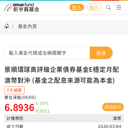
登入
開戶
基金內頁
搜尋
景順環球高評級企業債券基金E穩定月配
澳幣對沖 (基金之配息來源可能為本金)
0手續費
單位淨值(08/06)
-0.03%
6.8936
同組排行
-0.0021
計價幣別
澳幣
成立日期
2020/03/04