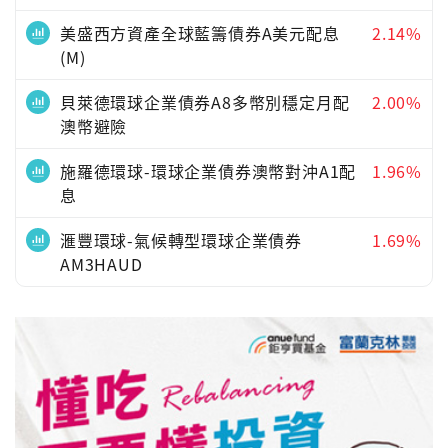
美盛西方資產全球藍籌債券A美元配息
2.14%
(M)
貝萊德環球企業債券A8多幣別穩定月配
2.00%
澳幣避險
施羅德環球-環球企業債券澳幣對沖A1配
1.96%
息
滙豐環球-氣候轉型環球企業債券
1.69%
AM3HAUD