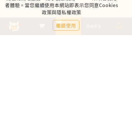
者體驗。當您繼續使用本網站即表示您同意Cookies
政策與隱私權政策
0
繼續使用
基金比較
追蹤基金
TOP
鉅亨證券投資顧問股份有限公司
113金管投顧新字第003號
台北市信義區松仁路89號18樓B室
服務時間：09:00-17:00
客服信箱：cs@anuefund.com.tw
服務專線：(02)2720-8126
鉅亨投顧獨立經營管理
版權為鉅亨投顧所有