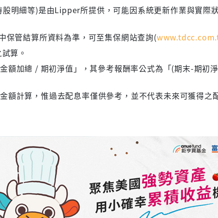
股明細等)是由Lipper所提供，可能因系統更新作業與實際
集中保管結算所資料為準，可至集保網站查詢(
www.tdcc.com.
之試算。
額加總 / 期初淨值」，其參考報酬率公式為「(期末-期初淨
息金額計算，惟過去配息率僅供參考，並不代表未來可獲得之