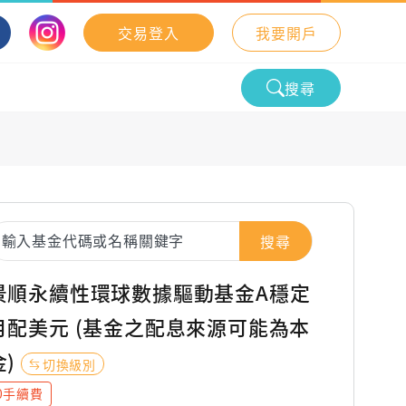
交易登入
我要開戶
搜尋
搜尋
景順永續性環球數據驅動基金A穩定
月配美元 (基金之配息來源可能為本
金)
切換級別
0手續費