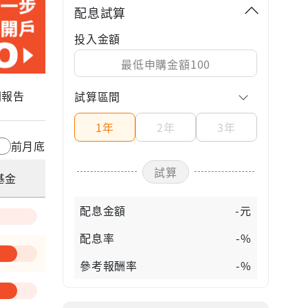
配息試算
投入金額
關報告
試算區間
1年
2年
3年
前月底
試算
基金
配息金額
-元
配息率
-%
參考報酬率
-%