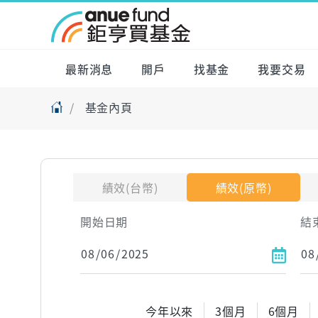
最新消息
開戶
找基金
我要交易
基金內頁
績效(台幣)
績效(原幣)
開始日期
結
今年以來
3個月
6個月