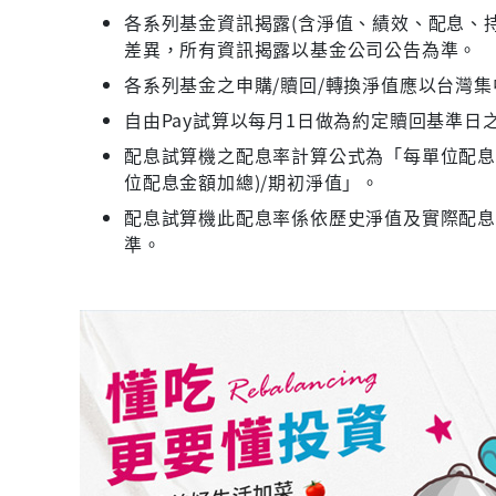
各系列基金資訊揭露(含淨值、績效、配息、持
差異，所有資訊揭露以基金公司公告為準。
各系列基金之申購/贖回/轉換淨值應以台灣
自由Pay試算以每月1日做為約定贖回基準日
配息試算機之配息率計算公式為「每單位配息金
位配息金額加總)/期初淨值」。
配息試算機此配息率係依歷史淨值及實際配
準。