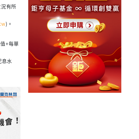
狀況有所
tw
)。
值+每單
配息水