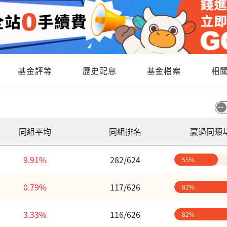
基金評等
歷史配息
基金檔案
相
同組平均
同組排名
贏過同類
9.91%
282/624
55%
0.79%
117/626
82%
3.33%
116/626
82%