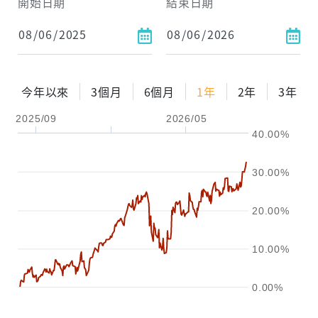
試算區間
開始日期
結束日期
1年
2年
3年
試算
今年以來
3個月
6個月
1年
2年
3年
配息金額
-元
2025/09
2026/05
40.00%
配息率
-%
參考報酬率
-%
30.00%
20.00%
10.00%
0.00%