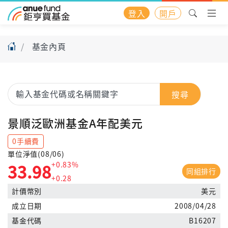
登入
開戶
基金內頁
搜尋
景順泛歐洲基金A年配美元
0手續費
單位淨值(08/06)
+0.83%
33.98
同組排行
+0.28
計價幣別
美元
成立日期
2008/04/28
基金代碼
B16207