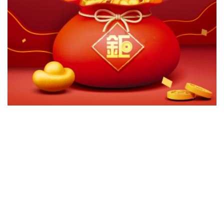
切換級別
ｘ
關閉
確認