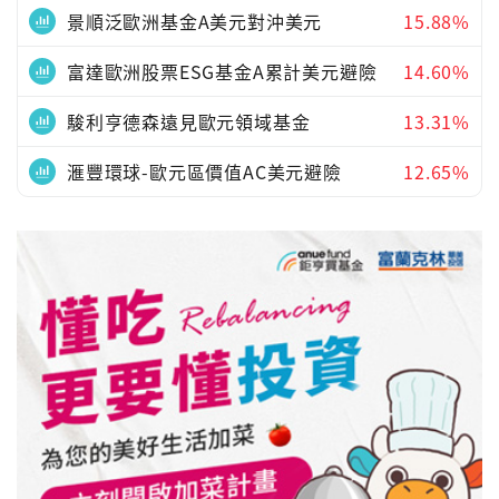
景順泛歐洲基金A美元對沖美元
15.88%
富達歐洲股票ESG基金A累計美元避險
14.60%
駿利亨德森遠見歐元領域基金
13.31%
滙豐環球-歐元區價值AC美元避險
12.65%