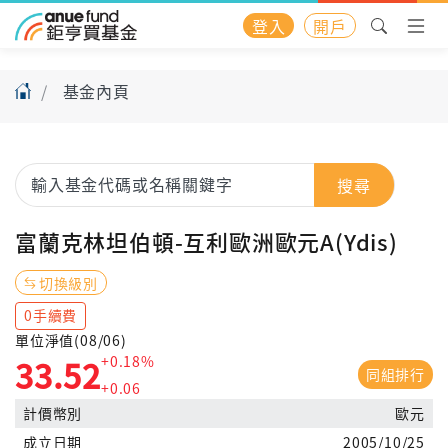
登入
開戶
基金內頁
搜尋
富蘭克林坦伯頓-互利歐洲歐元A(Ydis)
切換級別
0手續費
單位淨值(08/06)
+0.18%
33.52
同組排行
+0.06
計價幣別
歐元
成立日期
2005/10/25