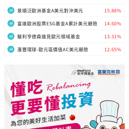
景順泛歐洲基金A美元對沖美元
15.88%
富達歐洲股票ESG基金A累計美元避險
14.60%
駿利亨德森遠見歐元領域基金
13.31%
滙豐環球-歐元區價值AC美元避險
12.65%