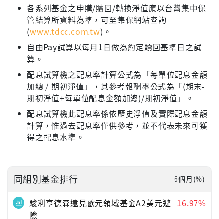
各系列基金之申購/贖回/轉換淨值應以台灣集中保
管結算所資料為準，可至集保網站查詢
(
www.tdcc.com.tw
)。
自由Pay試算以每月1日做為約定贖回基準日之試
算。
配息試算機之配息率計算公式為「每單位配息金額
加總 / 期初淨值」，其參考報酬率公式為「(期末-
期初淨值+每單位配息金額加總)/期初淨值」。
配息試算機此配息率係依歷史淨值及實際配息金額
計算，惟過去配息率僅供參考，並不代表未來可獲
得之配息水準。
同組別基金排行
6個月(%)
駿利亨德森遠見歐元領域基金A2美元避
16.97%
險