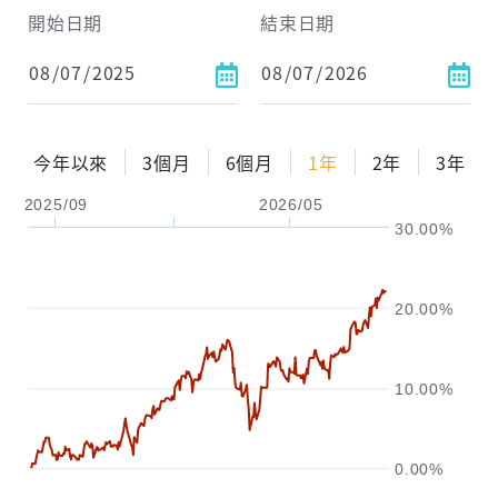
試算區間
開始日期
結束日期
1年
2年
3年
試算
今年以來
3個月
6個月
1年
2年
3年
配息金額
-元
2025/09
2026/05
30.00%
配息率
-%
參考報酬率
-%
20.00%
10.00%
0.00%