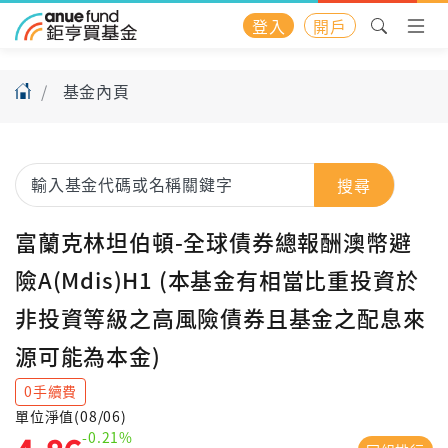
登入
開戶
基金內頁
搜尋
富蘭克林坦伯頓-全球債券總報酬澳幣避
險A(Mdis)H1 (本基金有相當比重投資於
非投資等級之高風險債券且基金之配息來
源可能為本金)
0手續費
單位淨值(08/06)
-0.21%