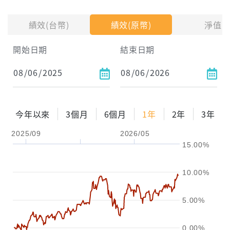
投入金額
績效(台幣)
績效(原幣)
淨值
試算區間
開始日期
結束日期
1年
2年
3年
試算
今年以來
3個月
6個月
1年
2年
3年
配息金額
-元
2025/09
2026/05
15.00%
配息率
-%
參考報酬率
-%
10.00%
5.00%
0.00%