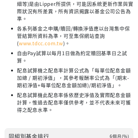
細等)是由Lipper所提供，可能因系統更新作業與實
際狀況有所差異，所有資訊揭露以基金公司公告為
準。
各系列基金之申購/贖回/轉換淨值應以台灣集中保
管結算所資料為準，可至集保網站查詢
(
www.tdcc.com.tw
)。
自由Pay試算以每月1日做為約定贖回基準日之試
算。
配息試算機之配息率計算公式為「每單位配息金額
加總 / 期初淨值」，其參考報酬率公式為「(期末-
期初淨值+每單位配息金額加總)/期初淨值」。
配息試算機此配息率係依歷史淨值及實際配息金額
計算，惟過去配息率僅供參考，並不代表未來可獲
得之配息水準。
同組別基金排行
6個月(%)