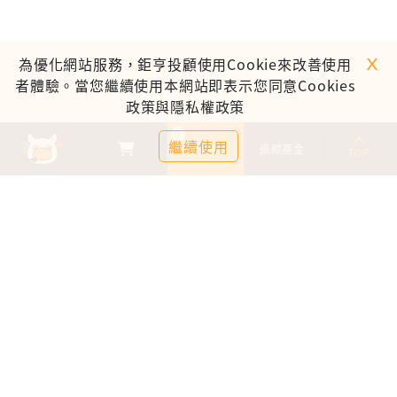
ｘ
為優化網站服務，鉅亨投顧使用Cookie來改善使用
者體驗。當您繼續使用本網站即表示您同意Cookies
政策與隱私權政策
0
繼續使用
基金比較
追蹤基金
TOP
鉅亨證券投資顧問股份有限公司
113金管投顧新字第003號
台北市信義區松仁路89號18樓B室
服務時間：09:00-17:00
客服信箱：cs@anuefund.com.tw