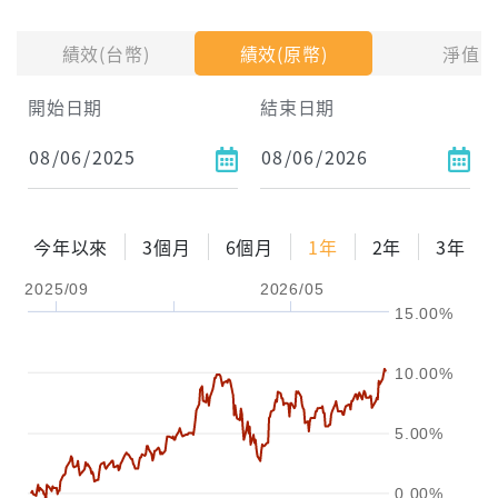
投入金額
績效(台幣)
績效(原幣)
淨值
試算區間
開始日期
結束日期
1年
2年
3年
試算
今年以來
3個月
6個月
1年
2年
3年
配息金額
-元
2025/09
2026/05
15.00%
配息率
-%
參考報酬率
-%
10.00%
5.00%
0.00%