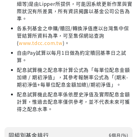
細等)是由Lipper所提供，可能因系統更新作業與實
際狀況有所差異，所有資訊揭露以基金公司公告為
準。
各系列基金之申購/贖回/轉換淨值應以台灣集中保
管結算所資料為準，可至集保網站查詢
(
www.tdcc.com.tw
)。
自由Pay試算以每月1日做為約定贖回基準日之試
算。
配息試算機之配息率計算公式為「每單位配息金額
加總 / 期初淨值」，其參考報酬率公式為「(期末-
期初淨值+每單位配息金額加總)/期初淨值」。
配息試算機此配息率係依歷史淨值及實際配息金額
計算，惟過去配息率僅供參考，並不代表未來可獲
得之配息水準。
同組別基金排行
6個月(%)