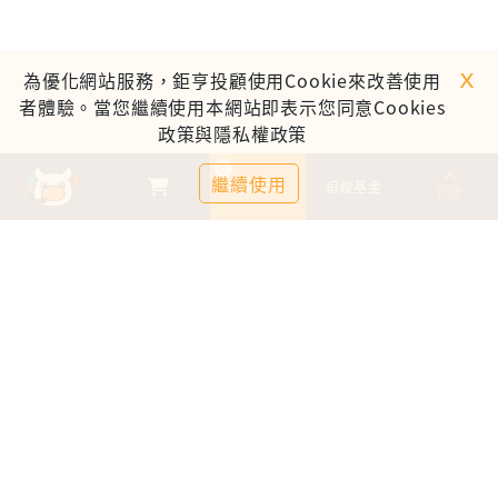
ｘ
為優化網站服務，鉅亨投顧使用Cookie來改善使用
者體驗。當您繼續使用本網站即表示您同意Cookies
政策與隱私權政策
0
繼續使用
基金比較
追蹤基金
TOP
鉅亨證券投資顧問股份有限公司
113金管投顧新字第003號
台北市信義區松仁路89號18樓B室
服務時間：09:00-17:00
客服信箱：cs@anuefund.com.tw