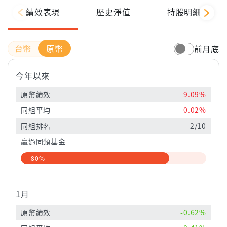
績效表現
歷史淨值
持股明細
原幣
前月底
今年以來
原幣績效
9.09%
同組平均
0.02%
同組排名
2/10
贏過同類基金
80%
1月
原幣績效
-0.62%