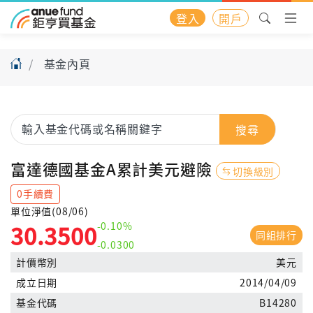
登入
開戶
基金內頁
搜尋
富達德國基金A累計美元避險
切換級別
0手續費
單位淨值(08/06)
-0.10%
30.3500
同組排行
-0.0300
計價幣別
美元
成立日期
2014/04/09
基金代碼
B14280