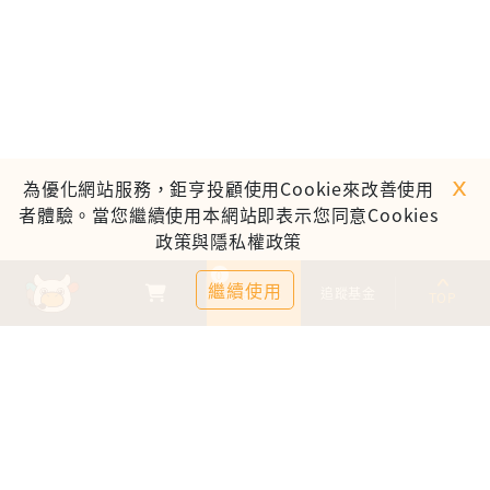
ｘ
為優化網站服務，鉅亨投顧使用Cookie來改善使用
者體驗。當您繼續使用本網站即表示您同意Cookies
政策與隱私權政策
0
繼續使用
基金比較
追蹤基金
TOP
鉅亨證券投資顧問股份有限公司
113金管投顧新字第003號