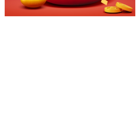
切換級別
ｘ
富達德國基金A歐元
關閉
確認