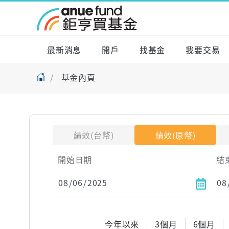
最新消息
開戶
找基金
我要交易
基金內頁
績效(台幣)
績效(原幣)
開始日期
結
今年以來
3個月
6個月