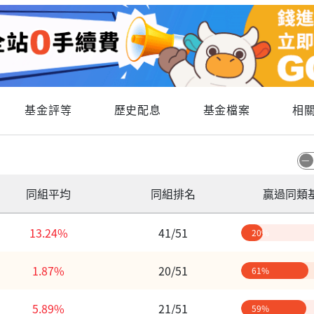
基金評等
歷史配息
基金檔案
相
同組平均
同組排名
贏過同類
13.24%
41/51
20%
1.87%
20/51
61%
5.89%
21/51
59%