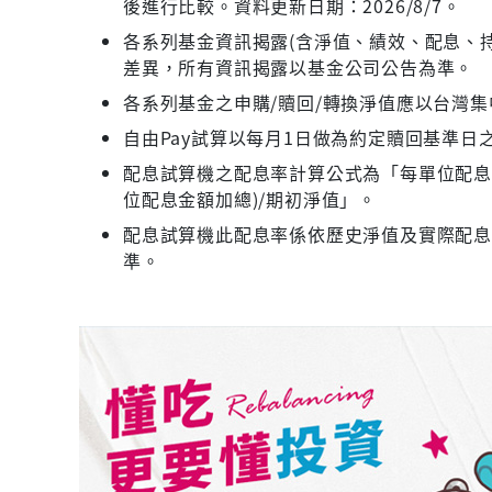
後進行比較。資料更新日期：2026/8/7。
各系列基金資訊揭露(含淨值、績效、配息、持
差異，所有資訊揭露以基金公司公告為準。
各系列基金之申購/贖回/轉換淨值應以台灣
自由Pay試算以每月1日做為約定贖回基準日
配息試算機之配息率計算公式為「每單位配息金
位配息金額加總)/期初淨值」。
配息試算機此配息率係依歷史淨值及實際配
準。