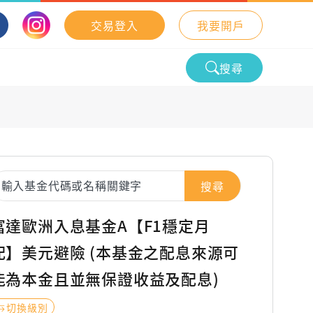
交易登入
我要開戶
搜尋
搜尋
富達歐洲入息基金A【F1穩定月
配】美元避險 (本基金之配息來源可
能為本金且並無保證收益及配息)
切換級別