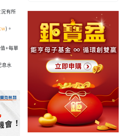
狀況有所
tw
)。
值+每單
配息水