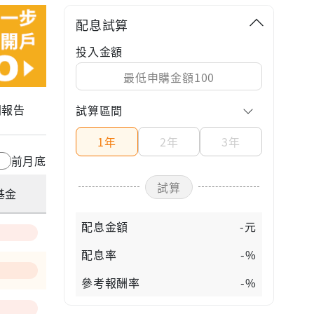
配息試算
投入金額
關報告
試算區間
1年
2年
3年
前月底
試算
基金
配息金額
-元
配息率
-%
參考報酬率
-%