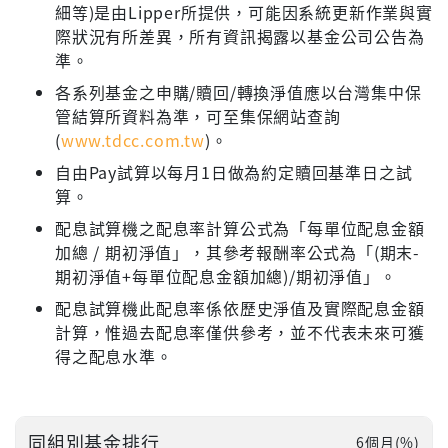
細等)是由Lipper所提供，可能因系統更新作業與實
際狀況有所差異，所有資訊揭露以基金公司公告為
準。
各系列基金之申購/贖回/轉換淨值應以台灣集中保
管結算所資料為準，可至集保網站查詢
(
www.tdcc.com.tw
)。
自由Pay試算以每月1日做為約定贖回基準日之試
算。
配息試算機之配息率計算公式為「每單位配息金額
加總 / 期初淨值」，其參考報酬率公式為「(期末-
期初淨值+每單位配息金額加總)/期初淨值」。
配息試算機此配息率係依歷史淨值及實際配息金額
計算，惟過去配息率僅供參考，並不代表未來可獲
得之配息水準。
同組別基金排行
6個月(%)