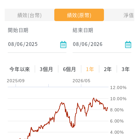
投入金額
績效(台幣)
績效(原幣)
淨值
試算區間
開始日期
結束日期
1年
2年
3年
試算
今年以來
3個月
6個月
1年
2年
3年
配息金額
-元
2025/09
2026/05
12.00%
配息率
-%
10.00%
參考報酬率
-%
8.00%
6.00%
4.00%