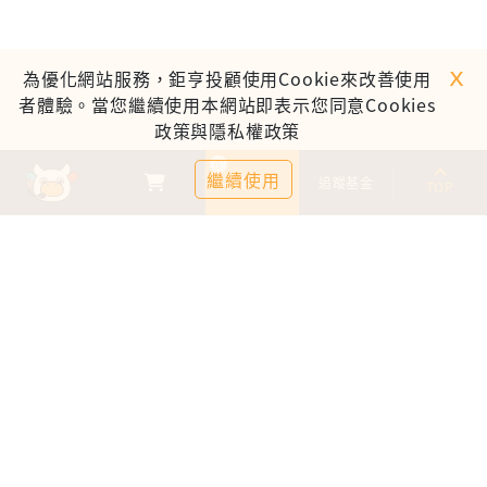
ｘ
為優化網站服務，鉅亨投顧使用Cookie來改善使用
者體驗。當您繼續使用本網站即表示您同意Cookies
政策與隱私權政策
0
繼續使用
基金比較
追蹤基金
TOP
鉅亨證券投資顧問股份有限公司
113金管投顧新字第003號
台北市信義區松仁路89號18樓B室
服務時間：09:00-17:00
客服信箱：cs@anuefund.com.tw