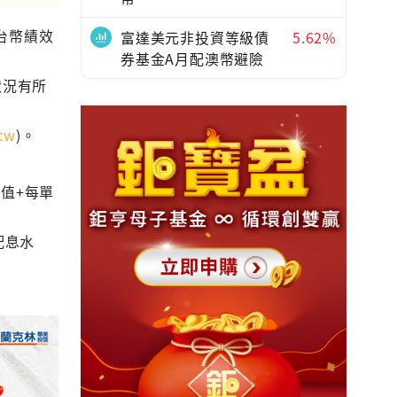
為台幣績效
富達美元非投資等級債
5.62%
券基金A月配澳幣避險
狀況有所
tw
)。
值+每單
配息水