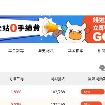
基金評等
歷史配息
基金檔案
相
同組平均
同組排名
贏過同類
1.89%
102/288
65%
0.02%
127/290
57%