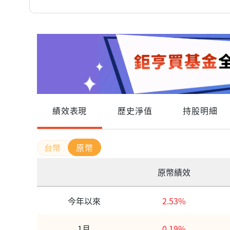
績效表現
歷史淨值
持股明細
原幣
原幣績效
今年以來
2.53%
1月
0.19%