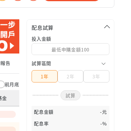
配息試算
投入金額
關報告
試算區間
1年
2年
3年
前月底
試算
基金
配息金額
-元
配息率
-%