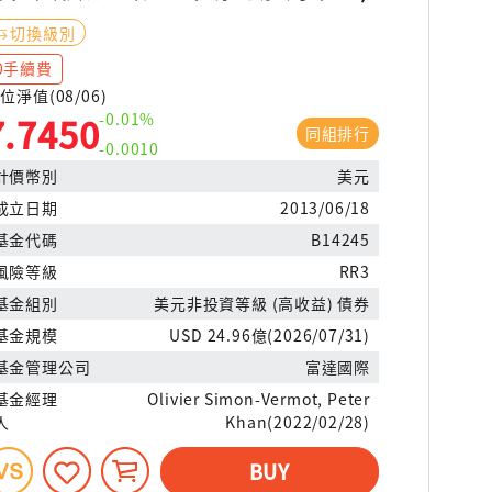
切換級別
0手續費
位淨值(08/06)
-0.01%
7.7450
同組排行
-0.0010
計價幣別
美元
成立日期
2013/06/18
基金代碼
B14245
風險等級
RR3
基金組別
美元非投資等級 (高收益) 債券
基金規模
USD 24.96億(2026/07/31)
基金管理公司
富達國際
基金經理
Olivier Simon-Vermot, Peter
人
Khan(2022/02/28)
BUY