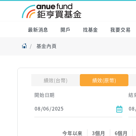
最新消息
開戶
找基金
我要交易
基金內頁
績效(台幣)
績效(原幣)
開始日期
結
今年以來
3個月
6個月