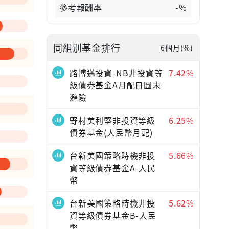
參考報酬率
-%
同組別基金排行
6個月(%)
—
路博邁投資-NB非投資等
7.42%
級債券基金A月配日圓未
避險
野村美利堅非投資等級
6.25%
債券基金(人民幣月配)
台新美國策略時機非投
5.66%
資等級債券基金A-人民
幣
台新美國策略時機非投
5.62%
資等級債券基金B-人民
幣