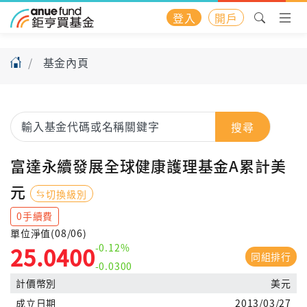
登入
開戶
基金內頁
搜尋
富達永續發展全球健康護理基金A累計美
元
切換級別
0手續費
單位淨值(08/06)
-0.12%
25.0400
同組排行
-0.0300
計價幣別
美元
成立日期
2013/03/27