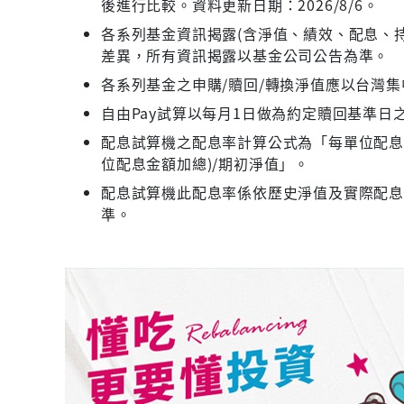
後進行比較。資料更新日期：2026/8/6。
各系列基金資訊揭露(含淨值、績效、配息、持
差異，所有資訊揭露以基金公司公告為準。
各系列基金之申購/贖回/轉換淨值應以台灣
自由Pay試算以每月1日做為約定贖回基準日
配息試算機之配息率計算公式為「每單位配息金
位配息金額加總)/期初淨值」。
配息試算機此配息率係依歷史淨值及實際配
準。