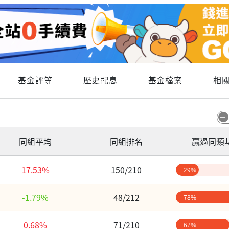
基金評等
歷史配息
基金檔案
相
同組平均
同組排名
贏過同類
17.53%
150/210
29%
-1.79%
48/212
78%
0.68%
71/210
67%