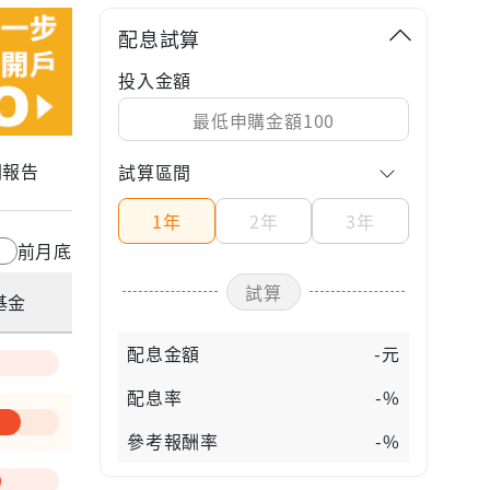
配息試算
投入金額
關報告
試算區間
1年
2年
3年
前月底
試算
基金
配息金額
-元
配息率
-%
參考報酬率
-%