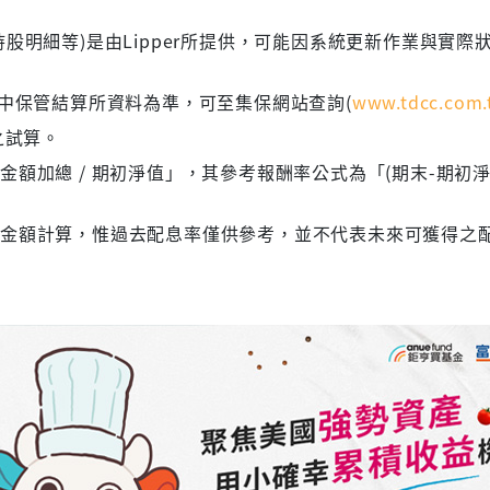
股明細等)是由Lipper所提供，可能因系統更新作業與實際
集中保管結算所資料為準，可至集保網站查詢(
www.tdcc.com.
之試算。
額加總 / 期初淨值」，其參考報酬率公式為「(期末-期初淨
息金額計算，惟過去配息率僅供參考，並不代表未來可獲得之