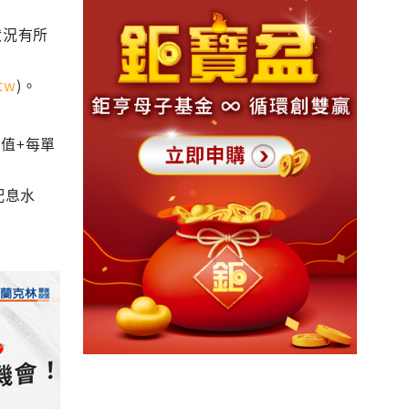
狀況有所
tw
)。
值+每單
配息水