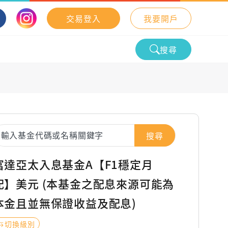
交易登入
我要開戶
搜尋
搜尋
富達亞太入息基金A【F1穩定月
配】美元 (本基金之配息來源可能為
本金且並無保證收益及配息)
切換級別