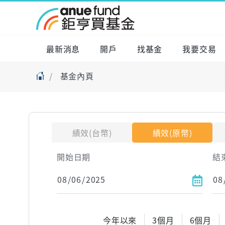
最新消息
開戶
找基金
我要交易
基金內頁
績效(台幣)
績效(原幣)
開始日期
結
今年以來
3個月
6個月