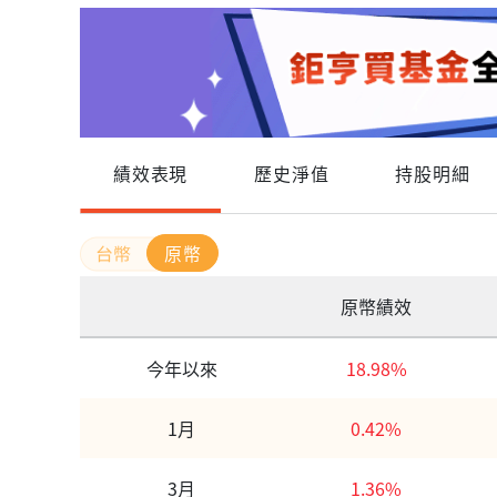
績效表現
歷史淨值
持股明細
原幣
原幣績效
今年以來
18.98%
1月
0.42%
3月
1.36%