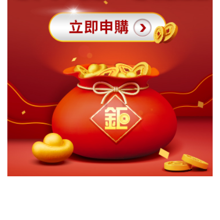
切換級別
ｘ