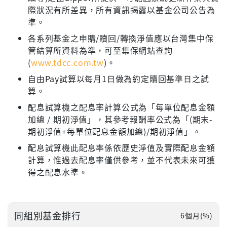
際狀況有所差異，所有資訊揭露以基金公司公告為
準。
各系列基金之申購/贖回/轉換淨值應以台灣集中保
管結算所資料為準，可至集保網站查詢
(
www.tdcc.com.tw
)。
自由Pay試算以每月1日做為約定贖回基準日之試
算。
配息試算機之配息率計算公式為「每單位配息金額
加總 / 期初淨值」，其參考報酬率公式為「(期末-
期初淨值+每單位配息金額加總)/期初淨值」。
配息試算機此配息率係依歷史淨值及實際配息金額
計算，惟過去配息率僅供參考，並不代表未來可獲
得之配息水準。
同組別基金排行
6個月(%)