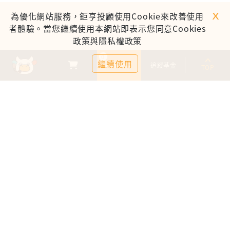
ｘ
為優化網站服務，鉅亨投顧使用Cookie來改善使用
者體驗。當您繼續使用本網站即表示您同意Cookies
政策與隱私權政策
0
繼續使用
基金比較
追蹤基金
TOP
鉅亨證券投資顧問股份有限公司
113金管投顧新字第003號
台北市信義區松仁路89號18樓B室
服務時間：09:00-17:00
客服信箱：cs@anuefund.com.tw
服務專線：(02)2720-8126