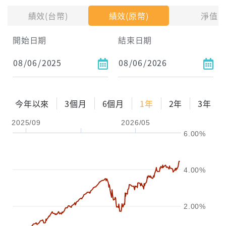
績效(台幣)
績效(原幣)
淨值
試算區間
開始日期
結束日期
1年
2年
3年
試算
今年以來
3個月
6個月
1年
2年
3年
配息金額
-元
2025/09
2026/05
6.00%
配息率
-%
參考報酬率
-%
4.00%
2.00%