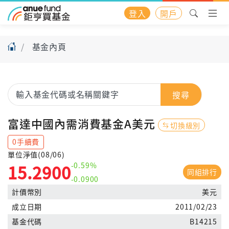
登入
開戶
基金內頁
搜尋
富達中國內需消費基金A美元
切換級別
0手續費
單位淨值(08/06)
-0.59%
15.2900
同組排行
-0.0900
計價幣別
美元
成立日期
2011/02/23
基金代碼
B14215