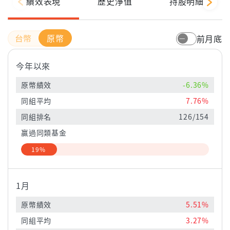
績效表現
歷史淨值
持股明細
原幣
前月底
今年以來
原幣績效
-6.36%
同組平均
7.76%
同組排名
126/154
贏過同類基金
19%
1月
原幣績效
5.51%
同組平均
3.27%