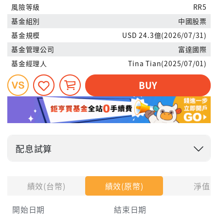
風險等級
RR5
基金組別
中國股票
基金規模
USD 24.3億(2026/07/31)
基金管理公司
富達國際
基金經理人
Tina Tian(2025/07/01)
BUY
配息試算
投入金額
績效(台幣)
績效(原幣)
淨值
試算區間
開始日期
結束日期