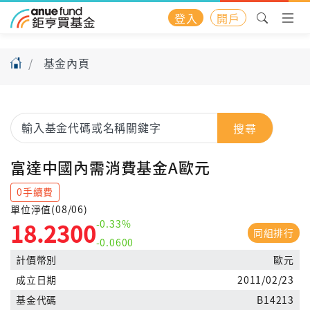
登入
開戶
基金內頁
搜尋
富達中國內需消費基金A歐元
0手續費
單位淨值(08/06)
-0.33%
18.2300
同組排行
-0.0600
計價幣別
歐元
成立日期
2011/02/23
基金代碼
B14213