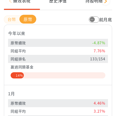
績效表現
歷史淨值
持股明細
原幣
前月底
今年以來
原幣績效
-4.87%
同組平均
7.76%
同組排名
133/154
贏過同類基金
14%
1月
原幣績效
4.46%
同組平均
3.27%