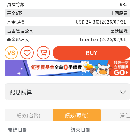
風險等級
RR5
基金組別
中國股票
基金規模
USD 24.3億(2026/07/31)
基金管理公司
富達國際
基金經理人
Tina Tian(2025/07/01)
BUY
配息試算
投入金額
績效(台幣)
績效(原幣)
淨值
試算區間
開始日期
結束日期