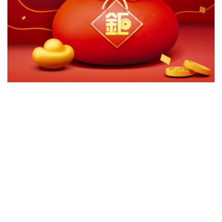
切換級別
ｘ
關閉
確認