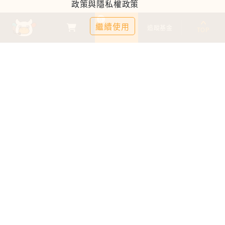
政策與隱私權政策
0
繼續使用
基金比較
追蹤基金
TOP
鉅亨證券投資顧問股份有限公司
113金管投顧新字第003號
台北市信義區松仁路89號18樓B室
服務時間：09:00-17:00
客服信箱：cs@anuefund.com.tw
服務專線：(02)2720-8126
鉅亨投顧獨立經營管理
版權為鉅亨投顧所有