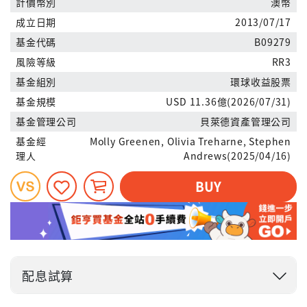
計價幣別
澳幣
成立日期
2013/07/17
基金代碼
B09279
風險等級
RR3
基金組別
環球收益股票
基金規模
USD 11.36億(2026/07/31)
基金管理公司
貝萊德資產管理公司
基金經
Molly Greenen, Olivia Treharne, Stephen
理人
Andrews(2025/04/16)
BUY
配息試算
投入金額