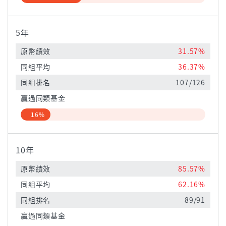
5年
原幣績效
31.57%
同組平均
36.37%
同組排名
107/126
贏過同類基金
16%
10年
原幣績效
85.57%
同組平均
62.16%
同組排名
89/91
贏過同類基金