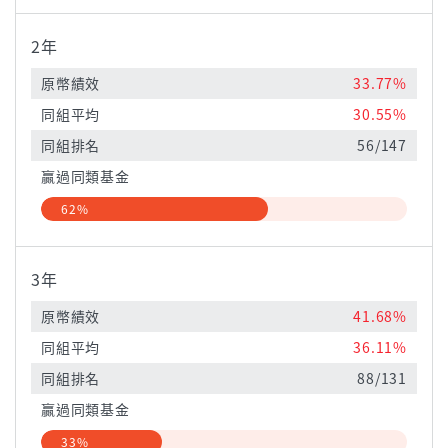
2年
原幣績效
33.77%
同組平均
30.55%
同組排名
56/147
贏過同類基金
62%
3年
原幣績效
41.68%
同組平均
36.11%
同組排名
88/131
贏過同類基金
33%