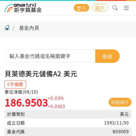
登入
開戶
基金內頁
搜尋
貝萊德美元儲備A2 美元
0手續費
單位淨值(08/10)
+0.03%
186.9503
同組排行
+0.0503
計價幣別
美元
成立日期
1993/11/30
基金代碼
B09009