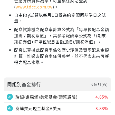
管結算所資料為準，可至集保網站查詢
(
www.tdcc.com.tw
)。
自由Pay試算以每月1日做為約定贖回基準日之試
算。
配息試算機之配息率計算公式為「每單位配息金額
加總 / 期初淨值」，其參考報酬率公式為「(期末-
期初淨值+每單位配息金額加總)/期初淨值」。
配息試算機此配息率係依歷史淨值及實際配息金額
計算，惟過去配息率僅供參考，並不代表未來可獲
得之配息水準。
同組別基金排行
6個月(%)
瑞銀(盧森堡)美元基金(澳幣避險)
4.65%
富達美元現金基金A美元
3.83%