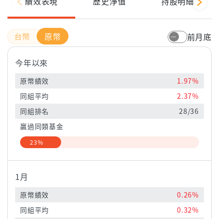
績效表現
歷史淨值
持股明細
原幣
前月底
今年以來
原幣績效
1.97%
同組平均
2.37%
同組排名
28/36
贏過同類基金
23%
1月
原幣績效
0.26%
同組平均
0.32%