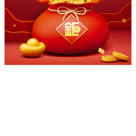
切換級別
ｘ
關閉
確認