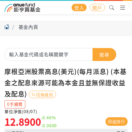
登入
開戶
基金內頁
搜尋
摩根亞洲股票高息(美元)(每月派息) (本基
金之配息來源可能為本金且並無保證收益
及配息)
切換級別
0手續費
單位淨值(08/07)
-0.46%
12.8900
同組排行
-0.0600