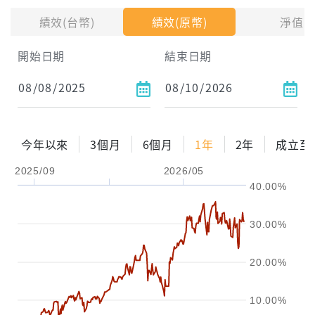
績效(台幣)
績效(原幣)
淨值
試算區間
開始日期
結束日期
1年
2年
3年
試算
今年以來
3個月
6個月
1年
2年
成立至
配息金額
-元
2025/09
2026/05
40.00%
配息率
-%
參考報酬率
-%
30.00%
20.00%
10.00%