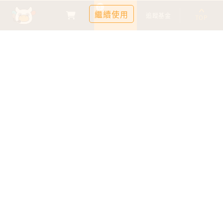
0
繼續使用
基金比較
追蹤基金
TOP
鉅亨證券投資顧問股份有限公司
113金管投顧新字第003號
台北市信義區松仁路89號18樓B室
服務時間：09:00-17:00
客服信箱：cs@anuefund.com.tw
服務專線：(02)2720-8126
鉅亨投顧獨立經營管理
版權為鉅亨投顧所有