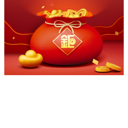
切換級別
ｘ
摩根亞洲股票高息(美元)(累計)