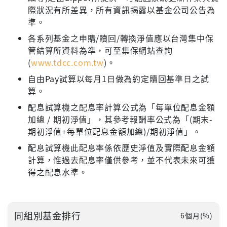
際狀況有所差異，所有資訊揭露以基金公司公告為
準。
各系列基金之申購/贖回/轉換淨值應以台灣集中保
管結算所資料為準，可至集保網站查詢
(
www.tdcc.com.tw
)。
自由Pay試算以每月1日做為約定贖回基準日之試
算。
配息試算機之配息率計算公式為「每單位配息金額
加總 / 期初淨值」，其參考報酬率公式為「(期末-
期初淨值+每單位配息金額加總)/期初淨值」。
配息試算機此配息率係依歷史淨值及實際配息金額
計算，惟過去配息率僅供參考，並不代表未來可獲
得之配息水準。
同組別基金排行
6個月(%)