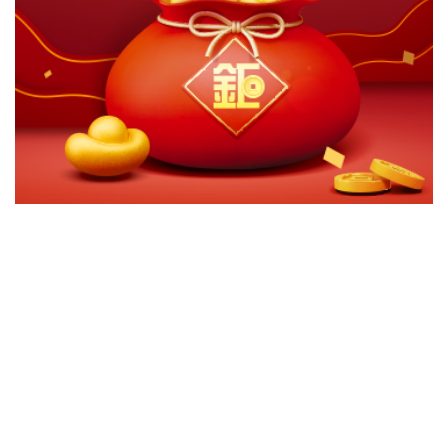
切換級別
ｘ
摩根基金-JPM美國智選澳幣對沖A累計
關閉
確認