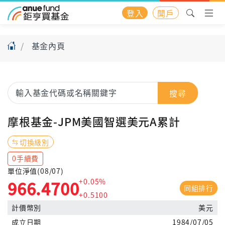
登入
開戶
基金內頁
搜尋
摩根基金-JPM美國智選美元A累計
切換級別
0手續費
單位淨值(08/07)
+0.05%
966.4700
同組排行
+0.5100
計價幣別
美元
成立日期
1984/07/05