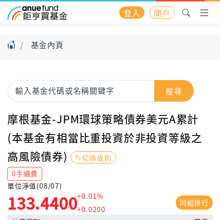
登入
開戶
基金內頁
搜尋
摩根基金-JPM環球策略債券美元A累計
(本基金有相當比重投資於非投資等級之
高風險債券)
切換級別
0手續費
單位淨值(08/07)
+0.01%
133.4400
同組排行
+0.0200