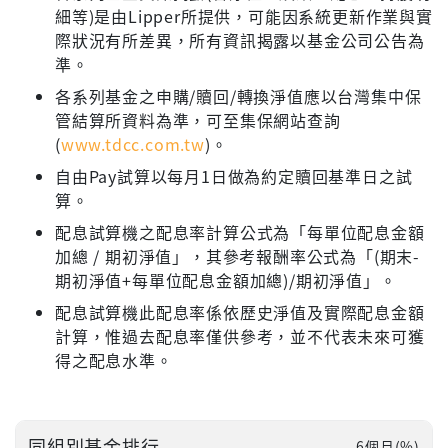
細等)是由Lipper所提供，可能因系統更新作業與實
際狀況有所差異，所有資訊揭露以基金公司公告為
準。
各系列基金之申購/贖回/轉換淨值應以台灣集中保
管結算所資料為準，可至集保網站查詢
(
www.tdcc.com.tw
)。
自由Pay試算以每月1日做為約定贖回基準日之試
算。
配息試算機之配息率計算公式為「每單位配息金額
加總 / 期初淨值」，其參考報酬率公式為「(期末-
期初淨值+每單位配息金額加總)/期初淨值」。
配息試算機此配息率係依歷史淨值及實際配息金額
計算，惟過去配息率僅供參考，並不代表未來可獲
得之配息水準。
同組別基金排行
6個月(%)