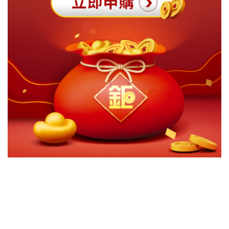
切換級別
ｘ