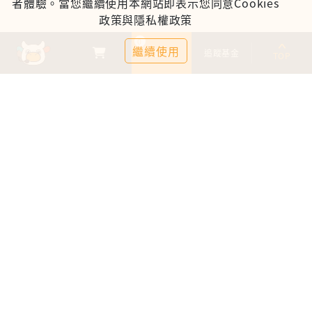
者體驗。當您繼續使用本網站即表示您同意Cookies
政策與隱私權政策
0
繼續使用
基金比較
追蹤基金
TOP
鉅亨證券投資顧問股份有限公司
113金管投顧新字第003號
台北市信義區松仁路89號18樓B室
服務時間：09:00-17:00
客服信箱：cs@anuefund.com.tw
服務專線：(02)2720-8126
鉅亨投顧獨立經營管理
版權為鉅亨投顧所有