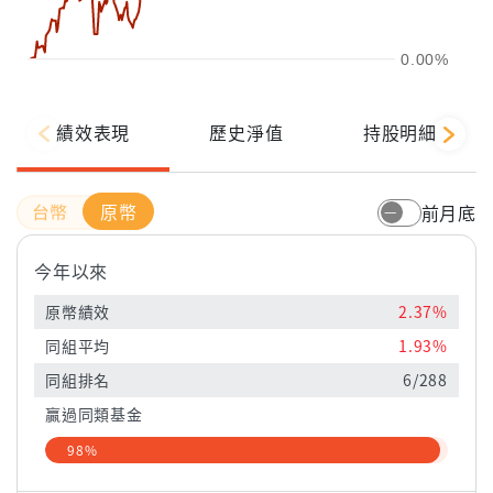
0.00%
績效表現
歷史淨值
持股明細
原幣
前月底
今年以來
原幣績效
2.37%
同組平均
1.93%
同組排名
6/288
贏過同類基金
98%