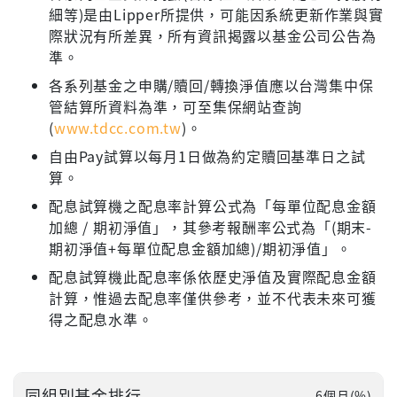
細等)是由Lipper所提供，可能因系統更新作業與實
際狀況有所差異，所有資訊揭露以基金公司公告為
準。
各系列基金之申購/贖回/轉換淨值應以台灣集中保
管結算所資料為準，可至集保網站查詢
(
www.tdcc.com.tw
)。
自由Pay試算以每月1日做為約定贖回基準日之試
算。
配息試算機之配息率計算公式為「每單位配息金額
加總 / 期初淨值」，其參考報酬率公式為「(期末-
期初淨值+每單位配息金額加總)/期初淨值」。
配息試算機此配息率係依歷史淨值及實際配息金額
計算，惟過去配息率僅供參考，並不代表未來可獲
得之配息水準。
同組別基金排行
6個月(%)