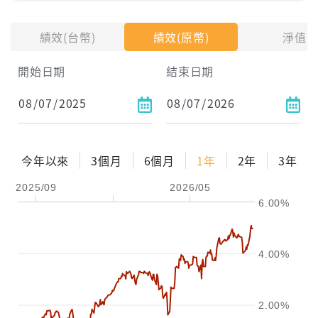
投入金額
績效(台幣)
績效(原幣)
淨值
試算區間
開始日期
結束日期
1年
2年
3年
試算
今年以來
3個月
6個月
1年
2年
3年
配息金額
-元
2025/09
2026/05
6.00%
配息率
-%
參考報酬率
-%
4.00%
2.00%