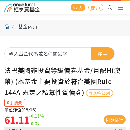
登入
開戶
基金內頁
搜尋
法巴美國非投資等級債券基金/月配H(澳
幣) (本基金主要投資於符合美國Rule
144A 規定之私募性質債劵)
切換級別
0手續費
單位淨值(08/06)
-0.11%
61.11
同組排行
-0.07