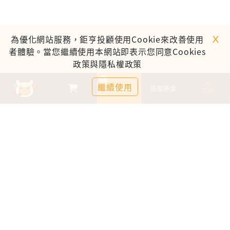
ｘ
為優化網站服務，鉅亨投顧使用Cookie來改善使用
者體驗。當您繼續使用本網站即表示您同意Cookies
政策與隱私權政策
0
繼續使用
基金比較
追蹤基金
TOP
鉅亨證券投資顧問股份有限公司
113金管投顧新字第003號
台北市信義區松仁路89號18樓B室
服務時間：09:00-17:00
客服信箱：cs@anuefund.com.tw