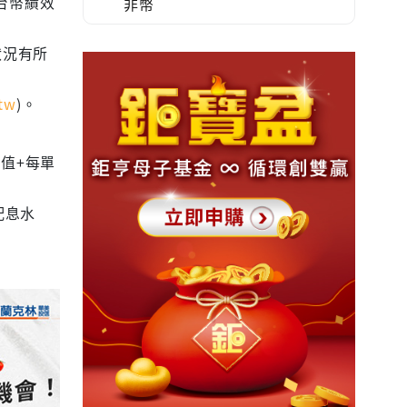
為台幣績效
非幣
狀況有所
tw
)。
值+每單
配息水