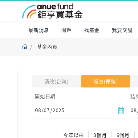
最新消息
開戶
找基金
我要交易
基金內頁
績效(台幣)
績效(原幣)
開始日期
結
今年以來
3個月
6個月