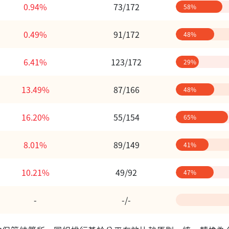
0.94%
73/172
58%
0.49%
91/172
48%
6.41%
123/172
29%
13.49%
87/166
48%
16.20%
55/154
65%
8.01%
89/149
41%
10.21%
49/92
47%
-
-/-