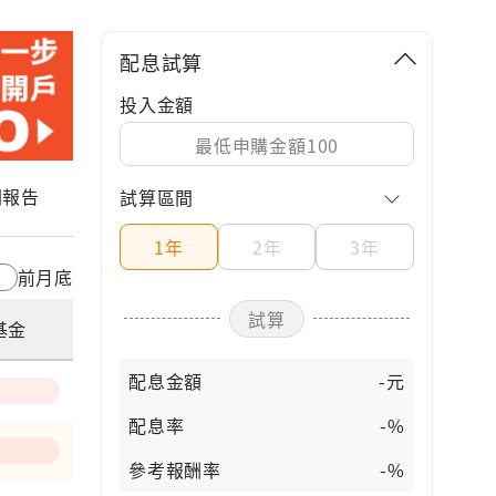
配息試算
投入金額
關報告
試算區間
1年
2年
3年
前月底
試算
基金
配息金額
-元
配息率
-%
參考報酬率
-%