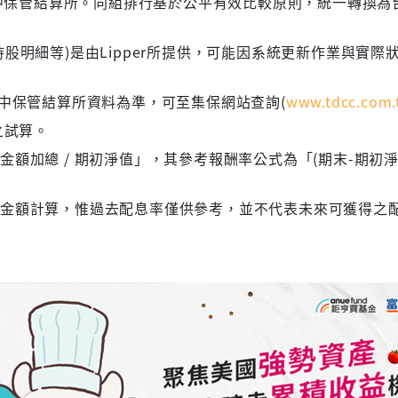
 台灣集中保管結算所。同組排行基於公平有效比較原則，統一轉換
股明細等)是由Lipper所提供，可能因系統更新作業與實際
集中保管結算所資料為準，可至集保網站查詢(
www.tdcc.com.
之試算。
額加總 / 期初淨值」，其參考報酬率公式為「(期末-期初淨
息金額計算，惟過去配息率僅供參考，並不代表未來可獲得之