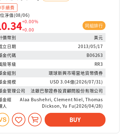
0手續費
位淨值(08/06)
+0.00%
10.34
同組排行
+0.00
計價幣別
美元
成立日期
2013/05/17
基金代碼
B06263
風險等級
RR3
基金組別
環球新興市場當地貨幣債券
基金規模
USD 3.04億(2026/07/31)
基金管理公司
法銀巴黎證券投資顧問股份有限公司
基金經
Alaa Bushehri, Clement Niel, Thomas
理人
Dickson, Yu Fu(2026/04/28)
BUY