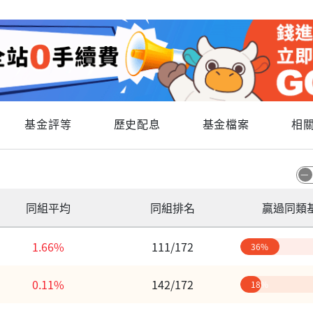
基金評等
歷史配息
基金檔案
相
同組平均
同組排名
贏過同類
1.66%
111/172
36%
0.11%
142/172
18%