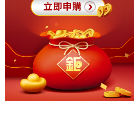
切換級別
ｘ