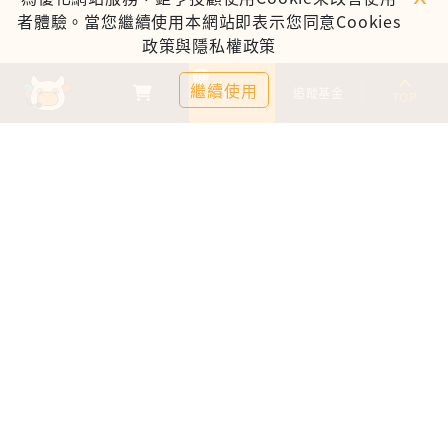
者體驗。當您繼續使用本網站即表示您同意Cookies
政策與隱私權政策
0
繼續使用
基金比較
追蹤基金
TOP
鉅亨證券投資顧問股份有限公司
113金管投顧新字第003號
台北市信義區松仁路89號18樓B室
服務時間：09:00-17:00
客服信箱：cs@anuefund.com.tw
服務專線：(02)2720-8126
鉅亨投顧獨立經營管理
版權為鉅亨投顧所有