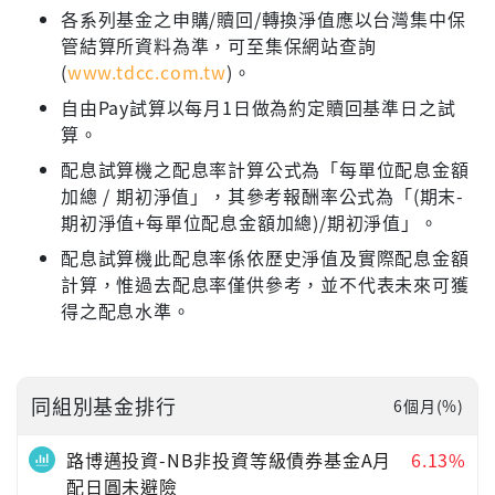
各系列基金之申購/贖回/轉換淨值應以台灣集中保
管結算所資料為準，可至集保網站查詢
(
www.tdcc.com.tw
)。
自由Pay試算以每月1日做為約定贖回基準日之試
算。
配息試算機之配息率計算公式為「每單位配息金額
加總 / 期初淨值」，其參考報酬率公式為「(期末-
期初淨值+每單位配息金額加總)/期初淨值」。
配息試算機此配息率係依歷史淨值及實際配息金額
計算，惟過去配息率僅供參考，並不代表未來可獲
得之配息水準。
同組別基金排行
6個月(%)
路博邁投資-NB非投資等級債券基金A月
6.13%
配日圓未避險