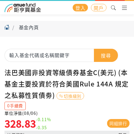
登入
開戶
基金內頁
搜尋
法巴美國非投資等級債券基金C(美元) (本
基金主要投資於符合美國Rule 144A 規定
之私募性質債劵)
切換級別
0手續費
單位淨值(08/06)
-0.11%
328.83
同組排行
-0.35