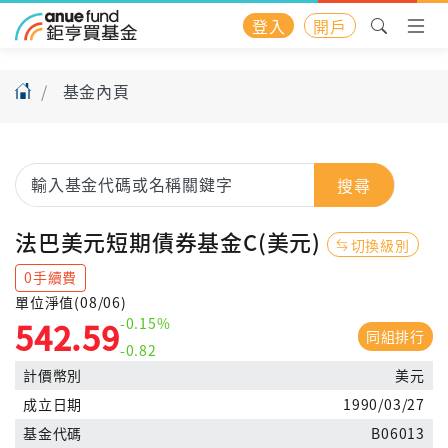
登入
開戶
基金內頁
搜尋
法巴美元短期債券基金C(美元)
切換級別
0手續費
單位淨值(08/06)
-0.15%
542.59
同組排行
-0.82
計價幣別
美元
成立日期
1990/03/27
基金代碼
B06013