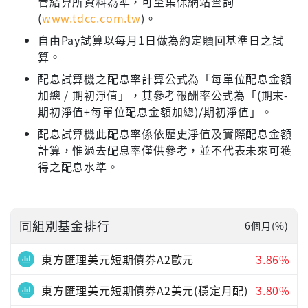
管結算所資料為準，可至集保網站查詢
(
www.tdcc.com.tw
)。
自由Pay試算以每月1日做為約定贖回基準日之試
算。
配息試算機之配息率計算公式為「每單位配息金額
加總 / 期初淨值」，其參考報酬率公式為「(期末-
期初淨值+每單位配息金額加總)/期初淨值」。
配息試算機此配息率係依歷史淨值及實際配息金額
計算，惟過去配息率僅供參考，並不代表未來可獲
得之配息水準。
同組別基金排行
6個月(%)
東方匯理美元短期債券A2歐元
3.86%
東方匯理美元短期債券A2美元(穩定月配)
3.80%