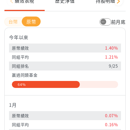
績效表現
歷史淨值
持股明細
原幣
前月底
今年以來
原幣績效
1.40%
同組平均
1.21%
同組排名
9/25
贏過同類基金
64%
1月
原幣績效
0.07%
同組平均
0.16%