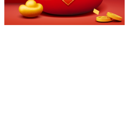
切換級別
ｘ
關閉
確認