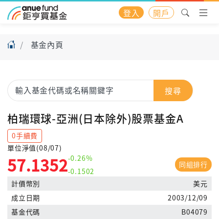
登入
開戶
基金內頁
搜尋
柏瑞環球-亞洲(日本除外)股票基金A
0手續費
單位淨值(08/07)
-0.26%
57.1352
同組排行
-0.1502
計價幣別
美元
成立日期
2003/12/09
基金代碼
B04079