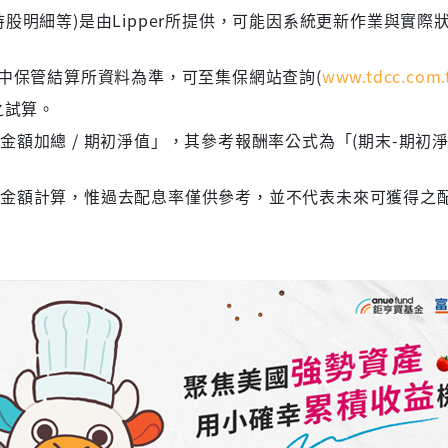
股明細等)是由Lipper所提供，可能因系統更新作業與實際
集中保管結算所資料為準，可至集保網站查詢(
www.tdcc.com.
之試算。
額加總 / 期初淨值」，其參考報酬率公式為「(期末-期初淨
息金額計算，惟過去配息率僅供參考，並不代表未來可獲得之