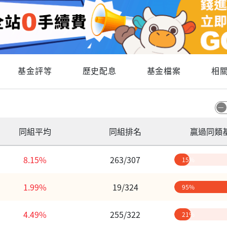
基金評等
歷史配息
基金檔案
相
同組平均
同組排名
贏過同類
8.15%
263/307
15%
1.99%
19/324
95%
4.49%
255/322
21%