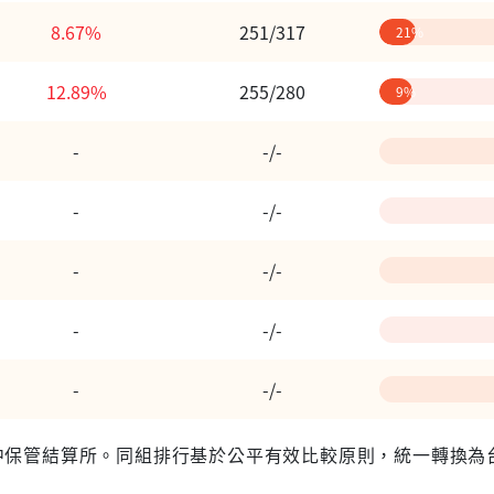
8.67%
251/317
21%
12.89%
255/280
9%
-
-/-
-
-/-
-
-/-
-
-/-
-
-/-
 台灣集中保管結算所。同組排行基於公平有效比較原則，統一轉換