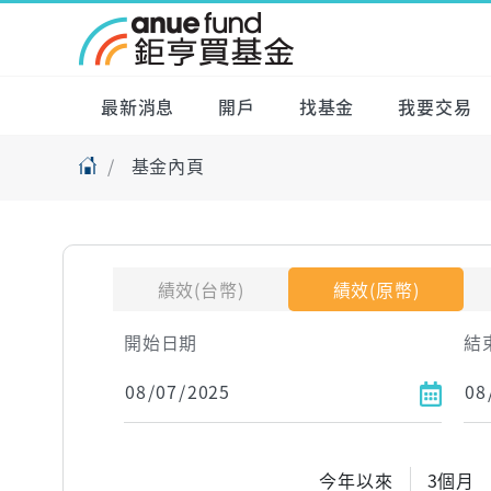
最新消息
開戶
找基金
我要交易
基金內頁
績效(台幣)
績效(原幣)
開始日期
結
今年以來
3個月