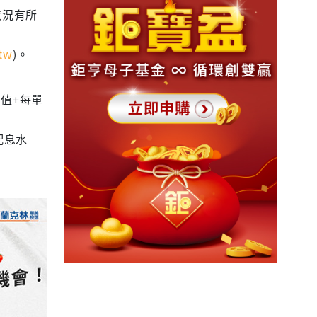
狀況有所
tw
)。
值+每單
配息水