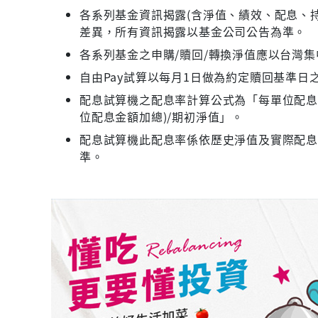
各系列基金資訊揭露(含淨值、績效、配息、持
差異，所有資訊揭露以基金公司公告為準。
各系列基金之申購/贖回/轉換淨值應以台灣
自由Pay試算以每月1日做為約定贖回基準日
配息試算機之配息率計算公式為「每單位配息金
位配息金額加總)/期初淨值」。
配息試算機此配息率係依歷史淨值及實際配
準。