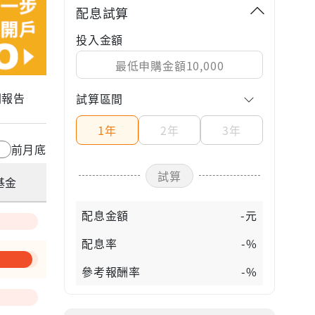
配息試算
投入金額
關報告
試算區間
1年
2年
3年
前月底
試算
基金
配息金額
-元
配息率
-%
參考報酬率
-%