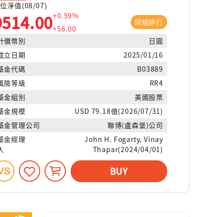
位淨值(08/07)
+0.59%
9514.00
同組排行
+56.00
計價幣別
日圓
成立日期
2025/01/16
基金代碼
B03889
風險等級
RR4
基金組別
美國股票
基金規模
USD 79.18億(2026/07/31)
基金管理公司
聯博(盧森堡)公司
基金經理
John H. Fogarty, Vinay
人
Thapar(2024/04/01)
BUY