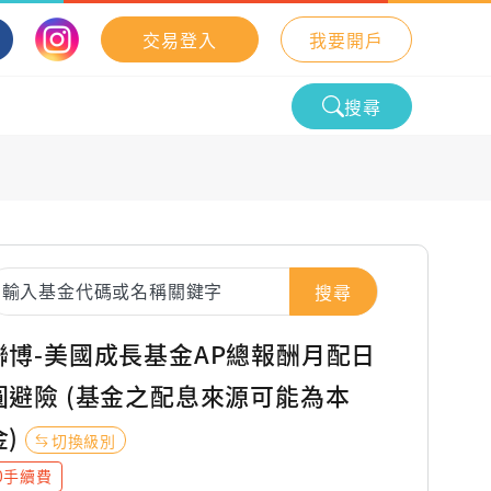
交易登入
我要開戶
搜尋
搜尋
聯博-美國成長基金AP總報酬月配日
圓避險 (基金之配息來源可能為本
金)
切換級別
0手續費